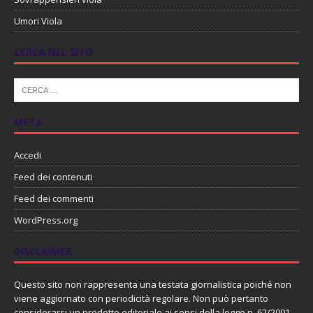
Umori Viola
CERCA NEL SITO
META
Accedi
Feed dei contenuti
Feed dei commenti
WordPress.org
DISCLAIMER
Questo sito non rappresenta una testata giornalistica poiché non
viene aggiornato con periodicità regolare. Non può pertanto
considerarsi un prodotto editoriale ai sensi della legge n. 62/2001.