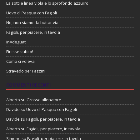
La sottile linea viola e lo sprofondo azzurro
Uovo di Pasqua con Fagioli
No, non siamo da buttar via
Fagioli, per piacere, in tavola
InAdeguati
Finisse subito!
Como ci voleva
Stravedo per Fazzini
COMMENTI RECENTI
Alberto
su
Grosso allenatore
Davide
su
Uovo di Pasqua con Fagioli
Davide
su
Fagioli, per piacere, in tavola
Alberto
su
Fagioli, per piacere, in tavola
Simone
su
Fagioli, per piacere, in tavola