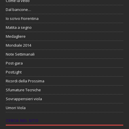
Come la vedo
Dal bancone…
Io scrivo Fiorentina
Matita a segno
Medagliere
Mondiale 2014
Note Settimanali
Post-gara
PostLight
Ricordi della Prossima
Sfumature Tecniche
Sovrappensieri viola
Umori Viola
CERCA NEL SITO