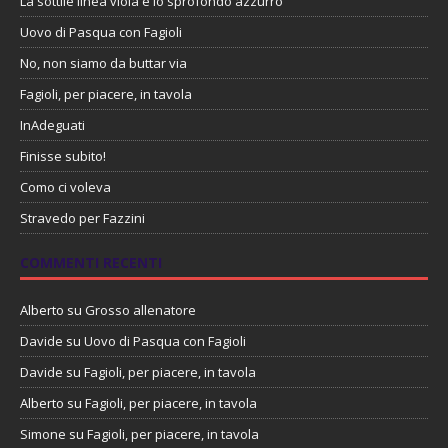
La sottile linea viola e lo sprofondo azzurro
Uovo di Pasqua con Fagioli
No, non siamo da buttar via
Fagioli, per piacere, in tavola
InAdeguati
Finisse subito!
Como ci voleva
Stravedo per Fazzini
COMMENTI RECENTI
Alberto
su
Grosso allenatore
Davide
su
Uovo di Pasqua con Fagioli
Davide
su
Fagioli, per piacere, in tavola
Alberto
su
Fagioli, per piacere, in tavola
Simone
su
Fagioli, per piacere, in tavola