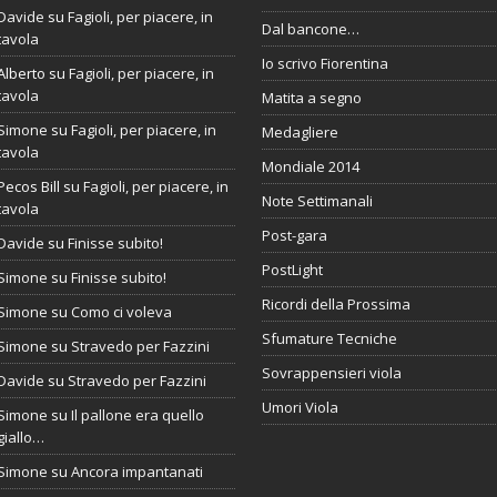
Davide
su
Fagioli, per piacere, in
Dal bancone…
tavola
Io scrivo Fiorentina
Alberto
su
Fagioli, per piacere, in
tavola
Matita a segno
Simone
su
Fagioli, per piacere, in
Medagliere
tavola
Mondiale 2014
Pecos Bill
su
Fagioli, per piacere, in
Note Settimanali
tavola
Post-gara
Davide
su
Finisse subito!
PostLight
Simone
su
Finisse subito!
Ricordi della Prossima
Simone
su
Como ci voleva
Sfumature Tecniche
Simone
su
Stravedo per Fazzini
Sovrappensieri viola
Davide
su
Stravedo per Fazzini
Umori Viola
Simone
su
Il pallone era quello
giallo…
Simone
su
Ancora impantanati