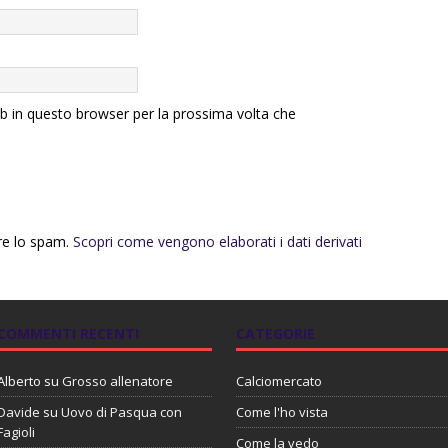
eb in questo browser per la prossima volta che
rre lo spam.
Scopri come vengono elaborati i dati derivati
COMMENTI RECENTI
CATEGORIE
Alberto
su
Grosso allenatore
Calciomercato
Davide
su
Uovo di Pasqua con
Come l'ho vista
Fagioli
Come la vedo