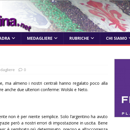
ADRA
MEDAGLIERE
RUBRICHE
CHI SIAMO
dagliere
0
, ma almeno i nostri centrali hanno regalato poco alla
re anche due ulteriori conferme: Wolski e Neto.
nte non è per niente semplice. Solo l’argentino ha avuto
grazie però a nostri errori di impostazione in uscita. Bene
ic è sembrato più determinato, preciso e all’occorrenza