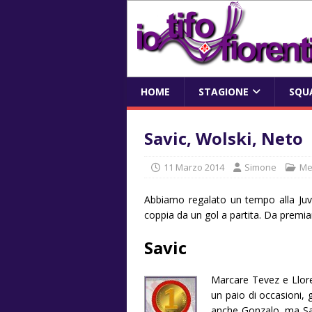
HOME
STAGIONE
SQU
Savic, Wolski, Neto
11 Marzo 2014
Simone
Me
Abbiamo regalato un tempo alla Juve
coppia da un gol a partita. Da premia
Savic
Marcare Tevez e Llore
un paio di occasioni, 
anche Gonzalo, ma Sav