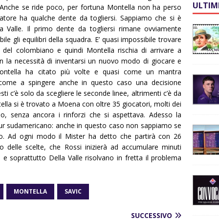
ULTIM
 Anche se ride poco, per fortuna Montella non ha perso
lenatore ha qualche dente da togliersi. Sappiamo che si è
 Valle. Il primo dente da togliersi rimane ovviamente
e gli equilibri della squadra. E’ quasi impossibile trovare
i) del colombiano e quindi Montella rischia di arrivare a
 la necessità di inventarsi un nuovo modo di giocare e
 Montella ha citato più volte e quasi come un mantra
i… come a spingere anche in questo caso una decisione
sti c’è solo da scegliere le seconde linee, altrimenti c’è da
ella si è trovato a Moena con oltre 35 giocatori, molti dei
o, senza ancora i rinforzi che si aspettava. Adesso la
 tour sudamericano: anche in questo caso non sappiamo se
to. Ad ogni modo il Mister ha detto che partirà con 26
o delle scelte, che Rossi inizierà ad accumulare minuti
 soprattutto Della Valle risolvano in fretta il problema
MONTELLA
SAVIC
SUCCESSIVO