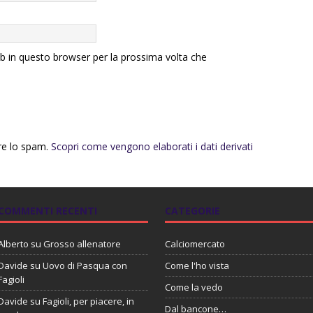
eb in questo browser per la prossima volta che
rre lo spam.
Scopri come vengono elaborati i dati derivati
COMMENTI RECENTI
CATEGORIE
Alberto
su
Grosso allenatore
Calciomercato
Davide
su
Uovo di Pasqua con
Come l'ho vista
Fagioli
Come la vedo
Davide
su
Fagioli, per piacere, in
Dal bancone…