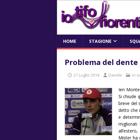
HOME
STAGIONE
SQU
Problema del dente
21 Luglio 2014
Davide
Io s
Ieri Monte
Si chiude 
breve del 
detto che i
e determi
migliorati
all’estero
Mister ha 