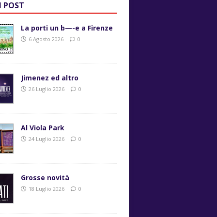
I POST
La porti un b—-e a Firenze
6 Agosto 2026
0
Jimenez ed altro
26 Luglio 2026
0
Al Viola Park
24 Luglio 2026
0
Grosse novità
18 Luglio 2026
0