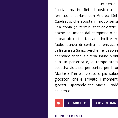
un dente.
l’ironia… ma in effetti il nostro al
fermato a parlare con Andrea Della
Cuadrado, che sposta in modo sensibil
una copia (in termini tecnico-tattic
poche settimane dal campionato con
soprattutto di attaccare. Inoltre
l’abbondanza di centrali difensiv
definitiva su Savic, perché nel caso re
ripensare anche la difesa. Infine Mont
quali in partenza e, al tempo stess
squadra viola sta per partire per il
Montella l’ha più voluto o più subi
giocatori, che è arrivato il moment
giocati… sperando che Macia, Pradé e
del dente.
CUADRADO
FIORENTINA
PRECEDENTE