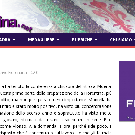
ADRA
MEDAGLIERE
RUBRICHE
CHI SIAMO
crivo Fiorentina
0
lla ha tenuto la conferenza a chiusura del ritiro a Moena.
questa prima parte della preparazione della Fiorentina, più
solito, ma non per questo meno importante. Montella ha
l ritiro è stato molto positivo, ha visto più concentrazione
nazione dello scorso anno e soprattutto ha visto molto
 i giovani, ritornati dalla varie esperienze in serie B o
, come Alonso. Alla domanda, allora, perché ride poco, il
risposto che è concentrato sul lavoro… e che gli fa male