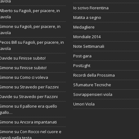
tavola
Io scrivo Fiorentina
Alberto
su
Fagioli, per piacere, in
tavola
Matita a segno
Simone
su
Fagioli, per piacere, in
Medagliere
tavola
Mondiale 2014
Pecos Bill
su
Fagioli, per piacere, in
Note Settimanali
tavola
Post-gara
Davide
su
Finisse subito!
PostLight
Simone
su
Finisse subito!
Ricordi della Prossima
Simone
su
Como ci voleva
Sfumature Tecniche
Simone
su
Stravedo per Fazzini
Sovrappensieri viola
Davide
su
Stravedo per Fazzini
Umori Viola
Simone
su
Il pallone era quello
giallo…
Simone
su
Ancora impantanati
Simone
su
Con Rocco nel cuore e
Vanoli nella testa