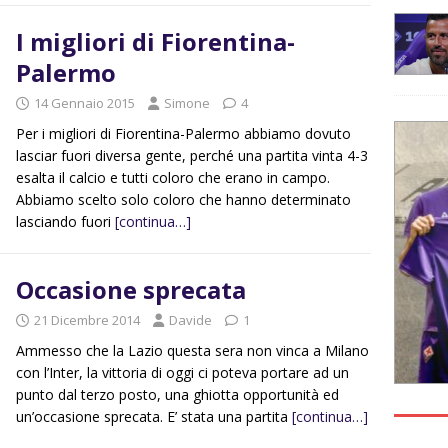
I migliori di Fiorentina-
Palermo
14 Gennaio 2015
Simone
4
Per i migliori di Fiorentina-Palermo abbiamo dovuto
lasciar fuori diversa gente, perché una partita vinta 4-3
esalta il calcio e tutti coloro che erano in campo.
Abbiamo scelto solo coloro che hanno determinato
lasciando fuori
[continua…]
Occasione sprecata
21 Dicembre 2014
Davide
1
Ammesso che la Lazio questa sera non vinca a Milano
con l’Inter, la vittoria di oggi ci poteva portare ad un
punto dal terzo posto, una ghiotta opportunità ed
un’occasione sprecata. E’ stata una partita
[continua…]