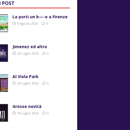
I POST
La porti un b—-e a Firenze
6 Agosto 2026
0
Jimenez ed altro
26 Luglio 2026
0
Al Viola Park
24 Luglio 2026
0
Grosse novità
18 Luglio 2026
0