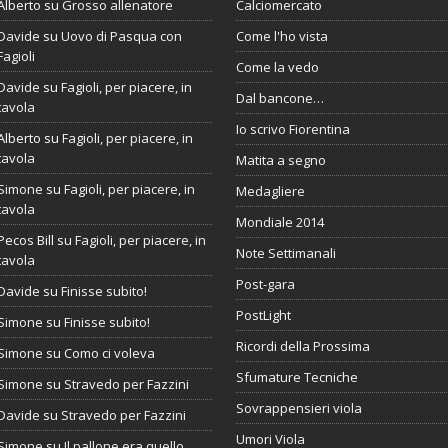
Alberto
su
Grosso allenatore
Calciomercato
Davide
su
Uovo di Pasqua con
Come l'ho vista
Fagioli
Come la vedo
Davide
su
Fagioli, per piacere, in
Dal bancone…
tavola
Io scrivo Fiorentina
Alberto
su
Fagioli, per piacere, in
tavola
Matita a segno
Simone
su
Fagioli, per piacere, in
Medagliere
tavola
Mondiale 2014
Pecos Bill
su
Fagioli, per piacere, in
Note Settimanali
tavola
Post-gara
Davide
su
Finisse subito!
PostLight
Simone
su
Finisse subito!
Ricordi della Prossima
Simone
su
Como ci voleva
Sfumature Tecniche
Simone
su
Stravedo per Fazzini
Sovrappensieri viola
Davide
su
Stravedo per Fazzini
Umori Viola
Simone
su
Il pallone era quello