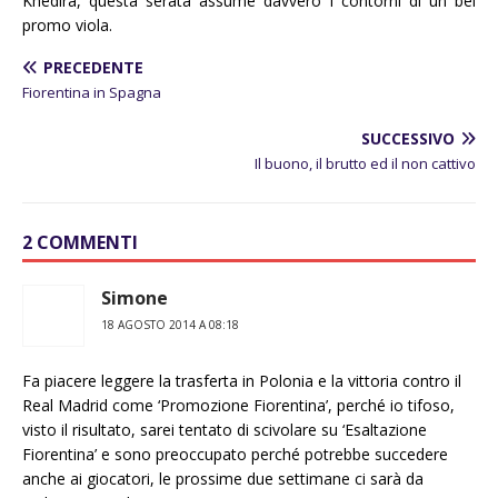
Khedira, questa serata assume davvero i contorni di un bel
promo viola.
PRECEDENTE
Fiorentina in Spagna
SUCCESSIVO
Il buono, il brutto ed il non cattivo
2 COMMENTI
Simone
18 AGOSTO 2014 A 08:18
Fa piacere leggere la trasferta in Polonia e la vittoria contro il
Real Madrid come ‘Promozione Fiorentina’, perché io tifoso,
visto il risultato, sarei tentato di scivolare su ‘Esaltazione
Fiorentina’ e sono preoccupato perché potrebbe succedere
anche ai giocatori, le prossime due settimane ci sarà da