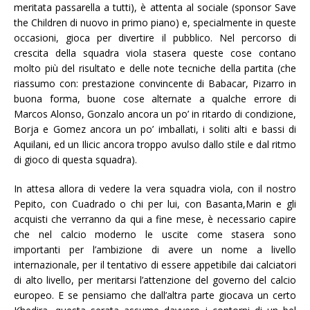
meritata passarella a tutti), è attenta al sociale (sponsor Save
the Children di nuovo in primo piano) e, specialmente in queste
occasioni, gioca per divertire il pubblico. Nel percorso di
crescita della squadra viola stasera queste cose contano
molto più del risultato e delle note tecniche della partita (che
riassumo con: prestazione convincente di Babacar, Pizarro in
buona forma, buone cose alternate a qualche errore di
Marcos Alonso, Gonzalo ancora un po’ in ritardo di condizione,
Borja e Gomez ancora un po’ imballati, i soliti alti e bassi di
Aquilani, ed un Ilicic ancora troppo avulso dallo stile e dal ritmo
di gioco di questa squadra).
In attesa allora di vedere la vera squadra viola, con il nostro
Pepito, con Cuadrado o chi per lui, con Basanta,Marin e gli
acquisti che verranno da qui a fine mese, è necessario capire
che nel calcio moderno le uscite come stasera sono
importanti per l’ambizione di avere un nome a livello
internazionale, per il tentativo di essere appetibile dai calciatori
di alto livello, per meritarsi l’attenzione del governo del calcio
europeo. E se pensiamo che dall’altra parte giocava un certo