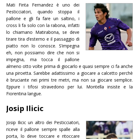
Mati Finta Fernandez è uno dei
Pesticciatori, quando stoppa il
pallone e gli fa fare un saltino, i
cross li fa solo con la rabona, infatti
lo chiamano Matirabona, se deve
tirare tira d’esterno e il passaggio di
piatto non lo conosce. S’impegna
eh, non possiamo dire che non si
impegna, ma tocca il pallone
almeno otto volte prima di giocarlo e quasi sempre ci fa anche
una piroetta. Sarebbe adattissimo a giocare a calcetto perchè
è bruciante nei primi tre metri, ma non sa giocare semplice.
Eppure i tifosi stravedono per lui. Montella insiste e la
Fiorentina langue.
Josip Ilicic
Josip Ilicic un altro dei Pesticciatori,
riceve il pallone sempre spalle alla
porta, lo deve toccare e ritoccare