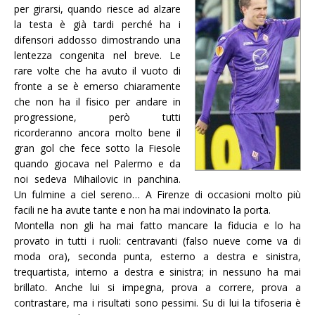
per girarsi, quando riesce ad alzare
la testa è già tardi perché ha i
difensori addosso dimostrando una
lentezza congenita nel breve. Le
rare volte che ha avuto il vuoto di
fronte a se è emerso chiaramente
che non ha il fisico per andare in
progressione, però tutti
ricorderanno ancora molto bene il
gran gol che fece sotto la Fiesole
quando giocava nel Palermo e da
noi sedeva Mihailovic in panchina.
Un fulmine a ciel sereno… A Firenze di occasioni molto più
facili ne ha avute tante e non ha mai indovinato la porta.
Montella non gli ha mai fatto mancare la fiducia e lo ha
provato in tutti i ruoli: centravanti (falso nueve come va di
moda ora), seconda punta, esterno a destra e sinistra,
trequartista, interno a destra e sinistra; in nessuno ha mai
brillato. Anche lui si impegna, prova a correre, prova a
contrastare, ma i risultati sono pessimi. Su di lui la tifoseria è