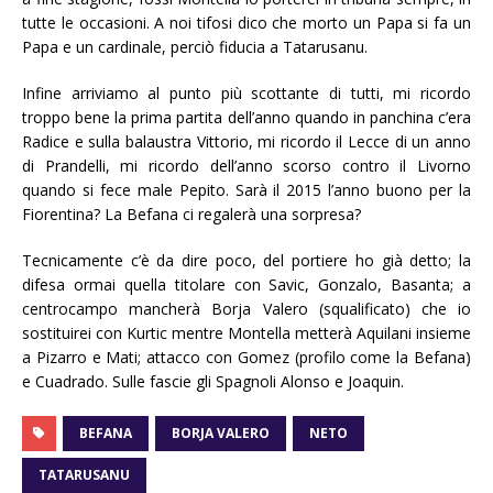
tutte le occasioni. A noi tifosi dico che morto un Papa si fa un
Papa e un cardinale, perciò fiducia a Tatarusanu.
Infine arriviamo al punto più scottante di tutti, mi ricordo
troppo bene la prima partita dell’anno quando in panchina c’era
Radice e sulla balaustra Vittorio, mi ricordo il Lecce di un anno
di Prandelli, mi ricordo dell’anno scorso contro il Livorno
quando si fece male Pepito. Sarà il 2015 l’anno buono per la
Fiorentina? La Befana ci regalerà una sorpresa?
Tecnicamente c’è da dire poco, del portiere ho già detto; la
difesa ormai quella titolare con Savic, Gonzalo, Basanta; a
centrocampo mancherà Borja Valero (squalificato) che io
sostituirei con Kurtic mentre Montella metterà Aquilani insieme
a Pizarro e Mati; attacco con Gomez (profilo come la Befana)
e Cuadrado. Sulle fascie gli Spagnoli Alonso e Joaquin.
BEFANA
BORJA VALERO
NETO
TATARUSANU