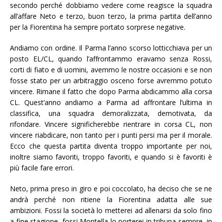
secondo perché dobbiamo vedere come reagisce la squadra
all’affare Neto e terzo, buon terzo, la prima partita dell’anno
per la Fiorentina ha sempre portato sorprese negative.
Andiamo con ordine. Il Parma l’anno scorso lotticchiava per un
posto EL/CL, quando l’affrontammo eravamo senza Rossi,
corti di fiato e di uomini, avemmo le nostre occasioni e se non
fosse stato per un arbitraggio osceno forse avremmo potuto
vincere. Rimane il fatto che dopo Parma abdicammo alla corsa
CL. Quest’anno andiamo a Parma ad affrontare l’ultima in
classifica, una squadra demoralizzata, demotivata, da
rifondare. Vincere significherebbe rientrare in corsa CL, non
vincere riabdicare, non tanto per i punti persi ma per il morale.
Ecco che questa partita diventa troppo importante per noi,
inoltre siamo favoriti, troppo favoriti, e quando si è favoriti è
più facile fare errori.
Neto, prima preso in giro e poi coccolato, ha deciso che se ne
andrà perché non ritiene la Fiorentina adatta alle sue
ambizioni. Fossi la società lo metterei ad allenarsi da solo fino
a fine stagione, fossi Montella lo porterei in tribuna sempre, in