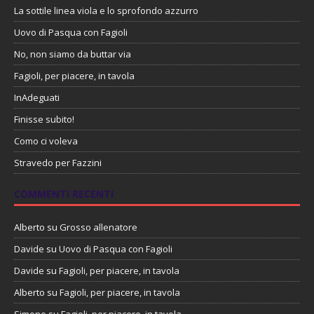
La sottile linea viola e lo sprofondo azzurro
Uovo di Pasqua con Fagioli
No, non siamo da buttar via
Fagioli, per piacere, in tavola
InAdeguati
Finisse subito!
Como ci voleva
Stravedo per Fazzini
COMMENTI RECENTI
Alberto
su
Grosso allenatore
Davide
su
Uovo di Pasqua con Fagioli
Davide
su
Fagioli, per piacere, in tavola
Alberto
su
Fagioli, per piacere, in tavola
Simone
su
Fagioli, per piacere, in tavola