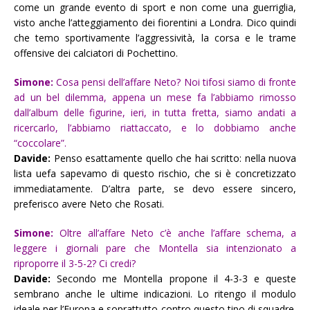
come un grande evento di sport e non come una guerriglia,
visto anche l’atteggiamento dei fiorentini a Londra. Dico quindi
che temo sportivamente l’aggressività, la corsa e le trame
offensive dei calciatori di Pochettino.
Simone:
Cosa pensi dell’affare Neto? Noi tifosi siamo di fronte
ad un bel dilemma, appena un mese fa l’abbiamo rimosso
dall’album delle figurine, ieri, in tutta fretta, siamo andati a
ricercarlo, l’abbiamo riattaccato, e lo dobbiamo anche
“coccolare”.
Davide:
Penso esattamente quello che hai scritto: nella nuova
lista uefa sapevamo di questo rischio, che si è concretizzato
immediatamente. D’altra parte, se devo essere sincero,
preferisco avere Neto che Rosati.
Simone:
Oltre all’affare Neto c’è anche l’affare schema, a
leggere i giornali pare che Montella sia intenzionato a
riproporre il 3-5-2? Ci credi?
Davide:
Secondo me Montella propone il 4-3-3 e queste
sembrano anche le ultime indicazioni. Lo ritengo il modulo
ideale per l’Europa e soprattutto contro questo tipo di squadre.