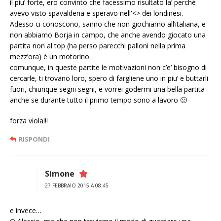
il piu’ forte, ero convinto che facessimo risultato la’ perchè
avevo visto spavalderia e speravo nell'<> dei londinesi.
Adesso ci conoscono, sanno che non giochiamo all’italiana, e
non abbiamo Borja in campo, che anche avendo giocato una
partita non al top (ha perso parecchi palloni nella prima
mezz’ora) è un motorino.
comunque, in queste partite le motivazioni non c’e’ bisogno di
cercarle, ti trovano loro, spero di fargliene uno in piu’ e buttarli
fuori, chiunque segni segni, e vorrei godermi una bella partita
anche se durante tutto il primo tempo sono a lavoro 🙁
forza viola!!!
RISPONDI
Simone
27 FEBBRAIO 2015 A 08:45
e invece…