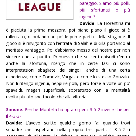
pareggio. Siamo più polli,
più sfortunati o più
ingenui?
Davide:
La Fiorentina mi
è piaciuta la prima mezzora, poi piano piano il gioco si è
rallentato, ricordando un po’ le prime partite della stagione. Il
gioco si è rinvigorito con l’entrata di Salah e di Gila portando al
meritato vantaggio. Poi c’abbiamo messo del nostro per non
vincere questa partita. Premesso che su certi episodi c’entra
anche la sfortuna, ritengo che in certe fasi ci sono
interpretazioni sbagliate dei singoli, anche di una certa
esperienza, come Tomovic, Vargas e come lo stesso Gonzalo.
Non li ritengo ingenui, neppure polli, però forse a volte un po’
spavaldi, magari superficiali, soprattutto con la mentalità
rivolta più allo spettacolo che alla vittoria.
Simone:
Perché Montella ha optato per il 3-5-2 invece che per
il 4-3-3?
Davide:
L’avevo scritto qualche giorno fa: quando trovi
squadre che aspettano nella propria tre quarti, il 3-5-2 ti