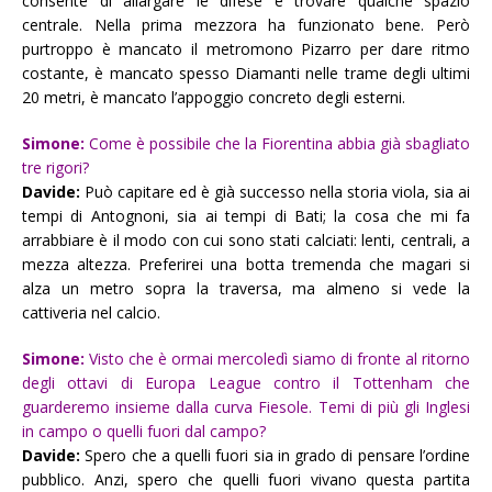
consente di allargare le difese e trovare qualche spazio
centrale. Nella prima mezzora ha funzionato bene. Però
purtroppo è mancato il metromono Pizarro per dare ritmo
costante, è mancato spesso Diamanti nelle trame degli ultimi
20 metri, è mancato l’appoggio concreto degli esterni.
Simone:
Come è possibile che la Fiorentina abbia già sbagliato
tre rigori?
Davide:
Può capitare ed è già successo nella storia viola, sia ai
tempi di Antognoni, sia ai tempi di Bati; la cosa che mi fa
arrabbiare è il modo con cui sono stati calciati: lenti, centrali, a
mezza altezza. Preferirei una botta tremenda che magari si
alza un metro sopra la traversa, ma almeno si vede la
cattiveria nel calcio.
Simone:
Visto che è ormai mercoledì siamo di fronte al ritorno
degli ottavi di Europa League contro il Tottenham che
guarderemo insieme dalla curva Fiesole. Temi di più gli Inglesi
in campo o quelli fuori dal campo?
Davide:
Spero che a quelli fuori sia in grado di pensare l’ordine
pubblico. Anzi, spero che quelli fuori vivano questa partita