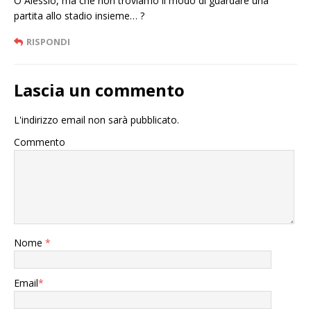
O Alessio, ma che non troviamo il modo di guardare una
partita allo stadio insieme… ?
RISPONDI
Lascia un commento
L'indirizzo email non sarà pubblicato.
Commento
Nome
*
Email
*