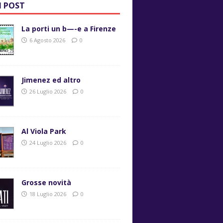
I POST
La porti un b—-e a Firenze
6 Agosto 2026
0
Jimenez ed altro
26 Luglio 2026
0
Al Viola Park
24 Luglio 2026
0
Grosse novità
18 Luglio 2026
0