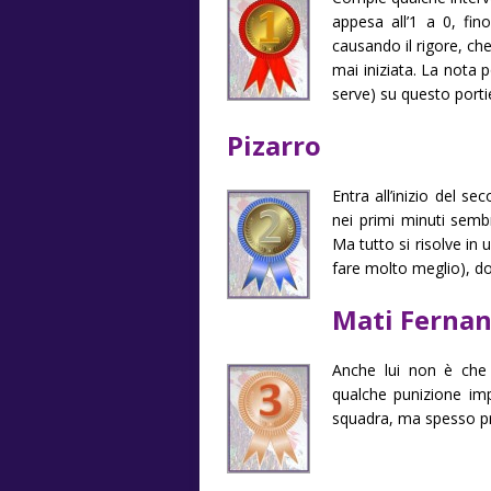
appesa all’1 a 0, fi
causando il rigore, che
mai iniziata. La nota
serve) su questo porti
Pizarro
Entra all’inizio del s
nei primi minuti sembr
Ma tutto si risolve in u
fare molto meglio), dop
Mati Ferna
Anche lui non è che
qualche punizione imp
squadra, ma spesso pr