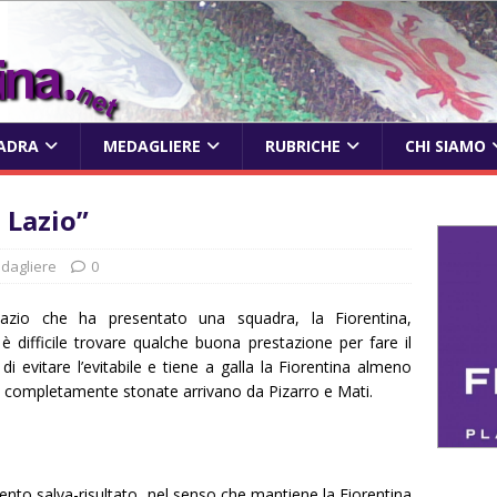
ADRA
MEDAGLIERE
RUBRICHE
CHI SIAMO
 Lazio”
dagliere
0
Lazio che ha presentato una squadra, la Fiorentina,
o è difficile trovare qualche buona prestazione per fare il
 evitare l’evitabile e tiene a galla la Fiorentina almeno
non completamente stonate arrivano da Pizarro e Mati.
nto salva-risultato, nel senso che mantiene la Fiorentina