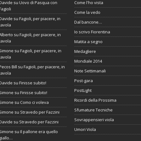
Davide
su
Uovo di Pasqua con
Come l'ho vista
Fagioli
Come la vedo
Davide
su
Fagioli, per piacere, in
Dal bancone…
tavola
Io scrivo Fiorentina
Alberto
su
Fagioli, per piacere, in
tavola
Matita a segno
Simone
su
Fagioli, per piacere, in
Medagliere
tavola
Mondiale 2014
Pecos Bill
su
Fagioli, per piacere, in
Note Settimanali
tavola
Post-gara
Davide
su
Finisse subito!
PostLight
Simone
su
Finisse subito!
Ricordi della Prossima
Simone
su
Como ci voleva
Sfumature Tecniche
Simone
su
Stravedo per Fazzini
Sovrappensieri viola
Davide
su
Stravedo per Fazzini
Umori Viola
Simone
su
Il pallone era quello
giallo…