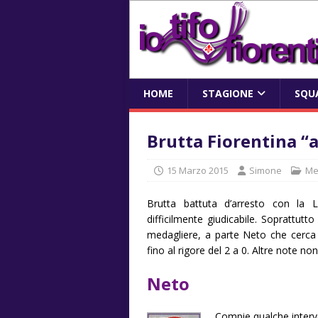
HOME
STAGIONE
SQU
Brutta Fiorentina “a
15 Marzo 2015
Simone
Me
Brutta battuta d’arresto con la 
difficilmente giudicabile. Soprattutt
medagliere, a parte Neto che cerca di
fino al rigore del 2 a 0. Altre note 
Neto
Compie qualche interve