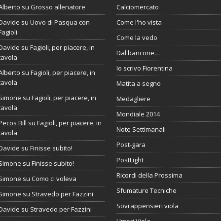
Alberto
su
Grosso allenatore
Calciomercato
Davide
su
Uovo di Pasqua con
Come l'ho vista
Fagioli
Come la vedo
Davide
su
Fagioli, per piacere, in
Dal bancone…
tavola
Io scrivo Fiorentina
Alberto
su
Fagioli, per piacere, in
tavola
Matita a segno
Simone
su
Fagioli, per piacere, in
Medagliere
tavola
Mondiale 2014
Pecos Bill
su
Fagioli, per piacere, in
Note Settimanali
tavola
Post-gara
Davide
su
Finisse subito!
PostLight
Simone
su
Finisse subito!
Ricordi della Prossima
Simone
su
Como ci voleva
Sfumature Tecniche
Simone
su
Stravedo per Fazzini
Sovrappensieri viola
Davide
su
Stravedo per Fazzini
Umori Viola