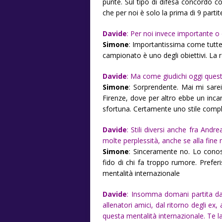
punte. Sul tipo di difesa concordo 
che per noi è solo la prima di 9 parti
Davide
: Per noi invece importante o
Simone
: Importantissima come tutte
campionato è uno degli obiettivi. La r
Davide
: Ma come giudichi oggi quest
Simone
: Sorprendente. Mai mi sare
Firenze, dove per altro ebbe un inca
sfortuna. Certamente uno stile compl
Davide
: Stili diversi anche fra An
molte perplessità, anche se alla fine 
Simone
: Sinceramente no. Lo cono
fido di chi fa troppo rumore. Prefe
mentalità internazionale
Davide
: Insomma domani partita dall
allenatori amici, dal ritorno degli e
questa mentalità internazionale. Te l