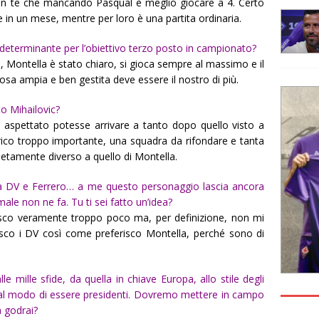
con te che mancando Pasqual è meglio giocare a 4. Certo
te in un mese, mentre per loro è una partita ordinaria.
 determinante per l’obiettivo terzo posto in campionato?
, Montella è stato chiaro, si gioca sempre al massimo e il
osa ampia e ben gestita deve essere il nostro di più.
o Mihailovic?
i aspettato potesse arrivare a tanto dopo quello visto a
rico troppo importante, una squadra da rifondare e tanta
etamente diverso a quello di Montella.
drea DV e Ferrero… a me questo personaggio lascia ancora
male non ne fa. Tu ti sei fatto un’idea?
sco veramente troppo poco ma, per definizione, non mi
risco i DV così come preferisco Montella, perché sono di
e mille sfide, da quella in chiave Europa, allo stile degli
x, al modo di essere presidenti. Dovremo mettere in campo
a godrai?