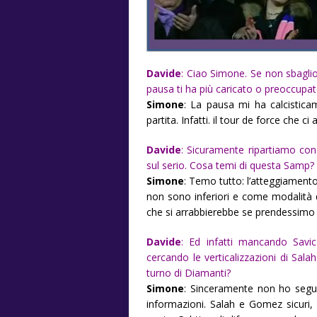
Davide
: Ciao Simone. Se non sbaglio
pausa ti ha più caricato o preoccupato
Simone
: La pausa mi ha calcistica
partita. Infatti. il tour de force che c
Davide
: Sicuramente ripartiamo con 
sul serio. Cosa temi di questa Samp?
Simone
: Temo tutto: l’atteggiamento
non sono inferiori e come modalità d
che si arrabbierebbe se prendessimo 
Davide
: Ed infatti mancando Sav
cercando le verticalizzazioni di Sala
turno di Diamanti?
Simone
: Sinceramente non ho segui
informazioni. Salah e Gomez sicuri,