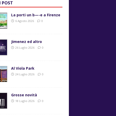
I POST
La porti un b—-e a Firenze
6 Agosto 2026
0
Jimenez ed altro
26 Luglio 2026
0
Al Viola Park
24 Luglio 2026
0
Grosse novità
18 Luglio 2026
0