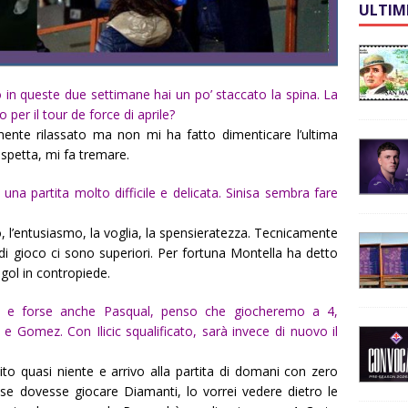
ULTIM
 in queste due settimane hai un po’ staccato la spina. La
 per il tour de force di aprile?
mente rilassato ma non mi ha fatto dimenticare l’ultima
i aspetta, mi fa tremare.
una partita molto difficile e delicata. Sinisa sembra fare
, l’entusiasmo, la voglia, la spensieratezza. Tecnicamente
i gioco ci sono superiori. Per fortuna Montella ha detto
gol in contropiede.
ic e forse anche Pasqual, penso che giocheremo a 4,
h e Gomez. Con Ilicic squalificato, sarà invece di nuovo il
to quasi niente e arrivo alla partita di domani con zero
 se dovesse giocare Diamanti, lo vorrei vedere dietro le