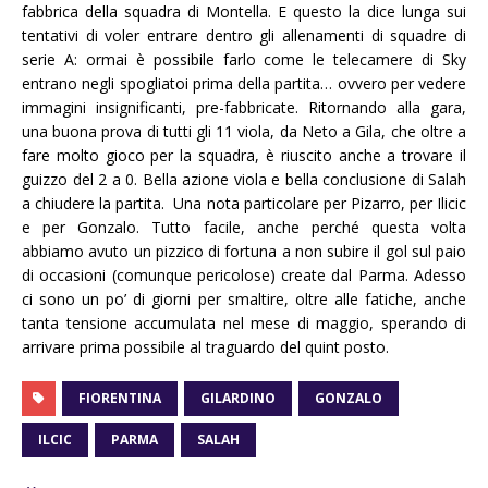
fabbrica della squadra di Montella. E questo la dice lunga sui
tentativi di voler entrare dentro gli allenamenti di squadre di
serie A: ormai è possibile farlo come le telecamere di Sky
entrano negli spogliatoi prima della partita… ovvero per vedere
immagini insignificanti, pre-fabbricate. Ritornando alla gara,
una buona prova di tutti gli 11 viola, da Neto a Gila, che oltre a
fare molto gioco per la squadra, è riuscito anche a trovare il
guizzo del 2 a 0. Bella azione viola e bella conclusione di Salah
a chiudere la partita. Una nota particolare per Pizarro, per Ilicic
e per Gonzalo. Tutto facile, anche perché questa volta
abbiamo avuto un pizzico di fortuna a non subire il gol sul paio
di occasioni (comunque pericolose) create dal Parma. Adesso
ci sono un po’ di giorni per smaltire, oltre alle fatiche, anche
tanta tensione accumulata nel mese di maggio, sperando di
arrivare prima possibile al traguardo del quint posto.
FIORENTINA
GILARDINO
GONZALO
ILCIC
PARMA
SALAH