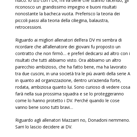
ridico: io sto con i DV, mi va bene che stanno facendo, gli
riconosco un grandissimo impegno e buoni risultati
nonostante la bacheca vuota. Preferisco la teoria dei
piccoli passi alla teoria della ciliegina, balaustra,
retrocessioni.
Riguardo ai migliori allenatori dell’era DV mi sembra di
ricordare che all’allenatore dei giovani fu proposto un
contratto che non firmò… e preferì dedicarsi ad altro con i
risultati che tutti abbiamo visto. Ora abbiamo un altro
parecchio ambizioso, che ha fatto bene, ma ha lavorato
tra due cuscini, in una società tra le più avanti della serie A
in quanto ad organizzazione, dentro un’azienda forte,
rodata, ambiziosa quanto lui. Sono curioso di vedere cosa
farà nella sua prossima squadra e se lo proteggeranno
come lo hanno protetto i DV. Perché quando le cose
vanno bene sono tutti bravi…
Riguardo agli allenatori Mazzarri no, Donadoni nemmeno.
Sarri lo lascio decidere ai DV.