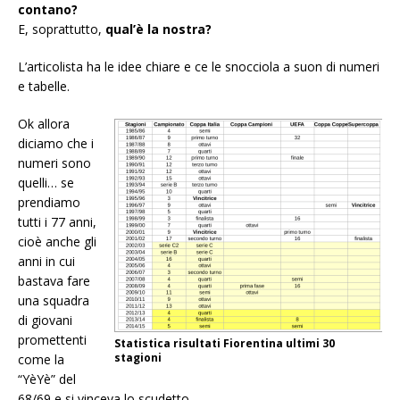
contano?
E, soprattutto,
qual’è la nostra?
L’articolista ha le idee chiare e ce le snocciola a suon di numeri
e tabelle.
Ok allora
diciamo che i
numeri sono
quelli… se
prendiamo
tutti i 77 anni,
cioè anche gli
anni in cui
bastava fare
una squadra
di giovani
promettenti
Statistica risultati Fiorentina ultimi 30
stagioni
come la
“YèYè” del
68/69 e si vinceva lo scudetto.