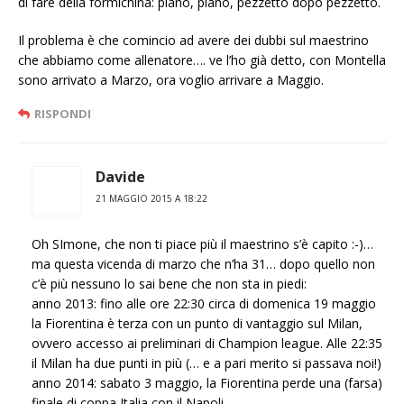
di fare della formichina: piano, piano, pezzetto dopo pezzetto.
Il problema è che comincio ad avere dei dubbi sul maestrino
che abbiamo come allenatore…. ve l’ho già detto, con Montella
sono arrivato a Marzo, ora voglio arrivare a Maggio.
RISPONDI
Davide
21 MAGGIO 2015 A 18:22
Oh SImone, che non ti piace più il maestrino s’è capito :-)…
ma questa vicenda di marzo che n’ha 31… dopo quello non
c’è più nessuno lo sai bene che non sta in piedi:
anno 2013: fino alle ore 22:30 circa di domenica 19 maggio
la Fiorentina è terza con un punto di vantaggio sul Milan,
ovvero accesso ai preliminari di Champion league. Alle 22:35
il Milan ha due punti in più (… e a pari merito si passava noi!)
anno 2014: sabato 3 maggio, la Fiorentina perde una (farsa)
finale di coppa Italia con il Napoli