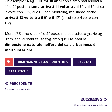
Un esempio?
Negli ultimi 30 anni
non siamo mai arrivati al
1° o 2° posto,
siamo arrivati 11 volte tra il 3° e il 5°
(di cui
7 volte con i DV, di cui 3 con Montella), ma siamo anche
arrivati 13 volte tra il 9° e il 17°
(di cui solo 4 volte con i
DV).
Morale? Siamo si da 4° o 5° posto ma soprattutto grazie agli
ultimi anni di stabilità, se togliamo quelli
la nostra
dimensione naturale nell’era del calcio-business è
molto inferiore
.
DIMENSIONE DELLA FIORENTINA
RISULTATI
STATISTICHE
PRECEDENTE
Gomez incazzato
SUCCESSIVO
Manutenzione e tifosi