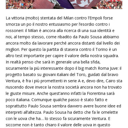
La vittoria (molto) stentata del Milan contro l’Empoli forse
smorza un po il nostro entusiasmo per l’esordio contro i
rossoneri: il Milan è ancora alla ricerca di una sua identità e
noi, al tempo stesso, come ribadito da Paulo Sousa abbiamo
ancora molto da lavorare perché ancora distanti dal livello dei
migliori. Per questo la partita di stasera contro il Torino è un
altro test importante per capire il valore della nostra squadra.
In realtà penso che sarà in generale una bella sfida,
sicuramente la più interessante dopo il big match Roma Juve: il
progetto basato su giovani italiani del Toro, guidati dal bravo
Ventura, è fra i più promettenti in serie A e, devo dire, Cairo sta
riuscendo dove invece la nostra società ancora non ha trovato
le giuste misure. Anche quest’anno infatti la Fiorentina sarà
poco italiana. Comunque qualche passo è stato fatto e
soprattutto Paulo Sousa sembra davvero avere buone idee ed
interpreti all’altezza. Paulo Sousa ha detto che fa le omelette
con le uova che ha… lo stesso fa sicuramente Ventura. E
siccome non è tanto chiaro il valore delle uova in questo