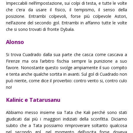
Impeccabili nell’impostazione, sui colpi di testa, e tutte le volte
che c’era da usare il fisico, il tempismo, il senso della
posizione. Entrambi colpevoli, forse più colpevole Astori,
nell’azione del secondo gol. Entrambi in affanno tutte le volte
che si sono trovati di fronte Dybala.
Alonso
Si trova Cuadrado dalla sua parte che casca come cascava a
Firenze ma ora l’arbitro fischia sempre la punizione a suo
favore. Nonostante questo svolge ampiamente il suo compito
e tenta anche qualche sortita in avanti. Sul gol di Cuadrado non
può niente, come dice il proverbio: contro vento si, contro culo
no!
Kalinic e Tatarusanu
Abbiamo messo insieme sia Tata che Kali perché sono stati
giudicati dai più i maggiori indiziati della sconfitta. Diciamo
subito che a Tata possiamo rimproverare soltanto qualcosa
nel secondo gol, nel momento dell’uscita forse doveva