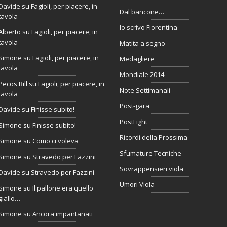
Davide
su
Fagioli, per piacere, in
Dal bancone…
tavola
Io scrivo Fiorentina
Alberto
su
Fagioli, per piacere, in
tavola
Matita a segno
Simone
su
Fagioli, per piacere, in
Medagliere
tavola
Mondiale 2014
Pecos Bill
su
Fagioli, per piacere, in
Note Settimanali
tavola
Post-gara
Davide
su
Finisse subito!
PostLight
Simone
su
Finisse subito!
Ricordi della Prossima
Simone
su
Como ci voleva
Sfumature Tecniche
Simone
su
Stravedo per Fazzini
Sovrappensieri viola
Davide
su
Stravedo per Fazzini
Umori Viola
Simone
su
Il pallone era quello
giallo…
Simone
su
Ancora impantanati