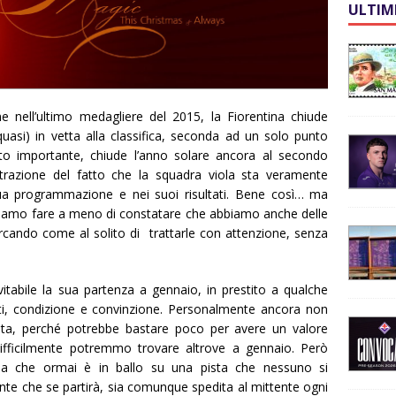
ULTIM
nell’ultimo medagliere del 2015, la Fiorentina chiude
uasi) in vetta alla classifica, seconda ad un solo punto
tanto importante, chiude l’anno solare ancora al secondo
strazione del fatto che la squadra viola sta veramente
sua programmazione e nei suoi risultati. Bene così… ma
ossiamo fare a meno di constatare che abbiamo anche delle
cercando come al solito di trattarle con attenzione, senza
itabile la sua partenza a gennaio, in prestito a qualche
ti, condizione e convinzione. Personalmente ancora non
lta, perché potrebbe bastare poco per avere un valore
ifficilmente potremmo trovare altrove a gennaio. Però
sa che ormai è in ballo su una pista che nessuno si
nte che se partirà, sia comunque spedita al mittente ogni