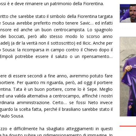
ossi è e deve rimanere un patrimonio della Fiorentina.
ritto che sarebbe stato il simbolo della Fiorentina targata
Sousa avrebbe preferito molto tenere Savic… ed infatti
ensore ed anche un buon centrocampista. Lo spagnolo
a dei bocciati, però allo stesso modo lo scorso anno
lj (a dir la verità non il sottoscritto) ed Ilicic. Anche per
o Sousa: la ricomparsa in campo contro il Chievo dopo il
a Empoli potrebbe essere il saluto o un ripensamento…
pere di essere secondi a fine anno, avremmo potuto fare
ortiere. Per quanto mi riguarda, però, ad oggi il portiere
ntina. Tata è un buon portiere, come lo è Sepe. Meglio
d una valida alternativa a centrocampo, affinché i nostri
rdinaria amministrazione. Certo… se fossi Neto invece
ardo la scelta fatta, perché il brasiliano sarebbe stato il
 Paulo Sousa.
zzo e difficilmente ha sbagliato atteggiamenti in questi
che ha dovuto subire un ridimensionamento di immagine. In