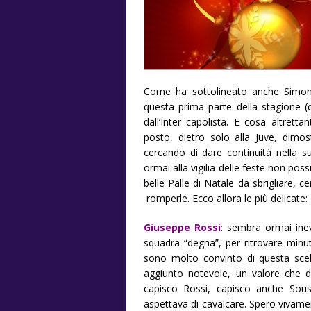
Come ha sottolineato anche Simone 
questa prima parte della stagione (q
dall’Inter capolista. E cosa altret
posto, dietro solo alla Juve, dimo
cercando di dare continuità nella 
ormai alla vigilia delle feste non p
belle Palle di Natale da sbrigliare, 
romperle. Ecco allora le più delicate:
Giuseppe Rossi
: sembra ormai inev
squadra “degna”, per ritrovare minu
sono molto convinto di questa sce
aggiunto notevole, un valore che d
capisco Rossi, capisco anche Sou
aspettava di cavalcare. Spero vivame