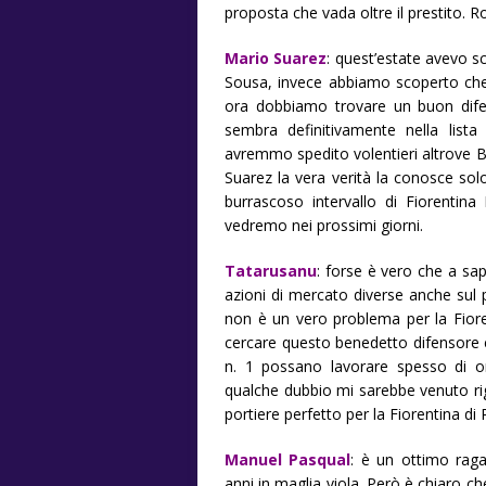
proposta che vada oltre il prestito. R
Mario Suarez
: quest’estate avevo sc
Sousa, invece abbiamo scoperto che 
ora dobbiamo trovare un buon dif
sembra definitivamente nella list
avremmo spedito volentieri altrove Bade
Suarez la vera verità la conosce sol
burrascoso intervallo di Fiorentin
vedremo nei prossimi giorni.
Tatarusanu
: forse è vero che a sa
azioni di mercato diverse anche sul p
non è un vero problema per la Fiore
cercare questo benedetto difensore e
n. 1 possano lavorare spesso di o
qualche dubbio mi sarebbe venuto rigu
portiere perfetto per la Fiorentina di
Manuel Pasqual
: è un ottimo raga
anni in maglia viola. Però è chiaro 