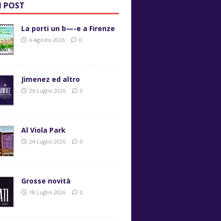
I POST
La porti un b—-e a Firenze
6 Agosto 2026
0
Jimenez ed altro
26 Luglio 2026
0
Al Viola Park
24 Luglio 2026
0
Grosse novità
18 Luglio 2026
0