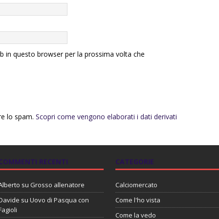
eb in questo browser per la prossima volta che
rre lo spam.
Scopri come vengono elaborati i dati derivati
COMMENTI RECENTI
CATEGORIE
Alberto
su
Grosso allenatore
Calciomercato
Davide
su
Uovo di Pasqua con
Come l'ho vista
Fagioli
Come la vedo