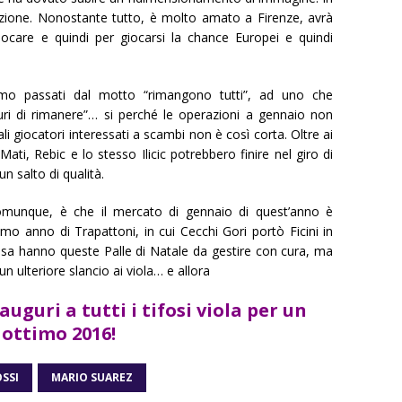
sizione. Nonostante tutto, è molto amato a Firenze, avrà
ocare e quindi per giocarsi la chance Europei e quindi
mo passati dal motto “rimangono tutti”, ad uno che
curi di rimanere”… si perché le operazioni a gennaio non
li giocatori interessati a scambi non è così corta. Oltre ai
ati, Rebic e lo stesso Ilicic potrebbero finire nel giro di
n salto di qualità.
comunque, è che il mercato di gennaio di quest’anno è
mo anno di Trapattoni, in cui Cecchi Gori portò Ficini in
usa hanno queste Palle di Natale da gestire con cura, ma
un ulteriore slancio ai viola… e allora
uguri a tutti i tifosi viola per un
ottimo 2016!
SSI
MARIO SUAREZ