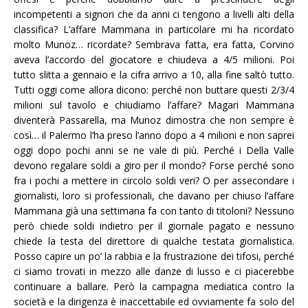
incompetenti a signori che da anni ci tengono a livelli alti della
classifica? L’affare Mammana in particolare mi ha ricordato
molto Munoz… ricordate? Sembrava fatta, era fatta, Corvino
aveva l’accordo del giocatore e chiudeva a 4/5 milioni. Poi
tutto slitta a gennaio e la cifra arrivo a 10, alla fine saltò tutto.
Tutti oggi come allora dicono: perché non buttare questi 2/3/4
milioni sul tavolo e chiudiamo l’affare? Magari Mammana
diventerà Passarella, ma Munoz dimostra che non sempre è
così… il Palermo l’ha preso l’anno dopo a 4 milioni e non saprei
oggi dopo pochi anni se ne vale di più. Perché i Della Valle
devono regalare soldi a giro per il mondo? Forse perché sono
fra i pochi a mettere in circolo soldi veri? O per assecondare i
giornalisti, loro si professionali, che davano per chiuso l’affare
Mammana già una settimana fa con tanto di titoloni? Nessuno
però chiede soldi indietro per il giornale pagato e nessuno
chiede la testa del direttore di qualche testata giornalistica.
Posso capire un po’ la rabbia e la frustrazione dei tifosi, perché
ci siamo trovati in mezzo alle danze di lusso e ci piacerebbe
continuare a ballare. Però la campagna mediatica contro la
società e la dirigenza è inaccettabile ed ovviamente fa solo del