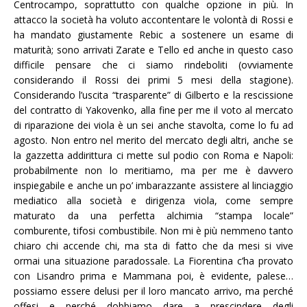
Centrocampo, soprattutto con qualche opzione in più. In
attacco la società ha voluto accontentare le volontà di Rossi e
ha mandato giustamente Rebic a sostenere un esame di
maturità; sono arrivati Zarate e Tello ed anche in questo caso
difficile pensare che ci siamo rindeboliti (ovviamente
considerando il Rossi dei primi 5 mesi della stagione).
Considerando l’uscita “trasparente” di Gilberto e la rescissione
del contratto di Yakovenko, alla fine per me il voto al mercato
di riparazione dei viola è un sei anche stavolta, come lo fu ad
agosto. Non entro nel merito del mercato degli altri, anche se
la gazzetta addirittura ci mette sul podio con Roma e Napoli:
probabilmente non lo meritiamo, ma per me è davvero
inspiegabile e anche un po’ imbarazzante assistere al linciaggio
mediatico alla società e dirigenza viola, come sempre
maturato da una perfetta alchimia “stampa locale”
comburente, tifosi combustibile. Non mi è più nemmeno tanto
chiaro chi accende chi, ma sta di fatto che da mesi si vive
ormai una situazione paradossale. La Fiorentina c’ha provato
con Lisandro prima e Mammana poi, è evidente, palese…
possiamo essere delusi per il loro mancato arrivo, ma perché
offesi e perché dobbiamo dare a prescindere degli