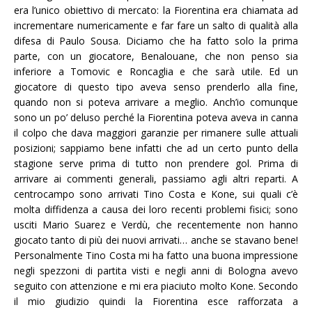
era l’unico obiettivo di mercato: la Fiorentina era chiamata ad
incrementare numericamente e far fare un salto di qualità alla
difesa di Paulo Sousa. Diciamo che ha fatto solo la prima
parte, con un giocatore, Benalouane, che non penso sia
inferiore a Tomovic e Roncaglia e che sarà utile. Ed un
giocatore di questo tipo aveva senso prenderlo alla fine,
quando non si poteva arrivare a meglio. Anch’io comunque
sono un po’ deluso perché la Fiorentina poteva aveva in canna
il colpo che dava maggiori garanzie per rimanere sulle attuali
posizioni; sappiamo bene infatti che ad un certo punto della
stagione serve prima di tutto non prendere gol. Prima di
arrivare ai commenti generali, passiamo agli altri reparti. A
centrocampo sono arrivati Tino Costa e Kone, sui quali c’è
molta diffidenza a causa dei loro recenti problemi fisici; sono
usciti Mario Suarez e Verdù, che recentemente non hanno
giocato tanto di più dei nuovi arrivati… anche se stavano bene!
Personalmente Tino Costa mi ha fatto una buona impressione
negli spezzoni di partita visti e negli anni di Bologna avevo
seguito con attenzione e mi era piaciuto molto Kone. Secondo
il mio giudizio quindi la Fiorentina esce rafforzata a