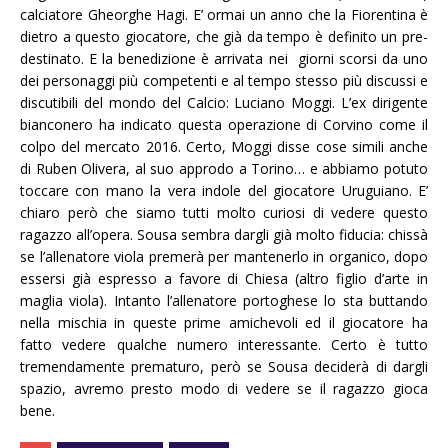
calciatore Gheorghe Hagi. E’ ormai un anno che la Fiorentina è
dietro a questo giocatore, che già da tempo è definito un pre-
destinato. E la benedizione è arrivata nei giorni scorsi da uno
dei personaggi più competenti e al tempo stesso più discussi e
discutibili del mondo del Calcio: Luciano Moggi. L’ex dirigente
bianconero ha indicato questa operazione di Corvino come il
colpo del mercato 2016. Certo, Moggi disse cose simili anche
di Ruben Olivera, al suo approdo a Torino… e abbiamo potuto
toccare con mano la vera indole del giocatore Uruguiano. E’
chiaro però che siamo tutti molto curiosi di vedere questo
ragazzo all’opera. Sousa sembra dargli già molto fiducia: chissà
se l’allenatore viola premerà per mantenerlo in organico, dopo
essersi già espresso a favore di Chiesa (altro figlio d’arte in
maglia viola). Intanto l’allenatore portoghese lo sta buttando
nella mischia in queste prime amichevoli ed il giocatore ha
fatto vedere qualche numero interessante. Certo è tutto
tremendamente prematuro, però se Sousa deciderà di dargli
spazio, avremo presto modo di vedere se il ragazzo gioca
bene.