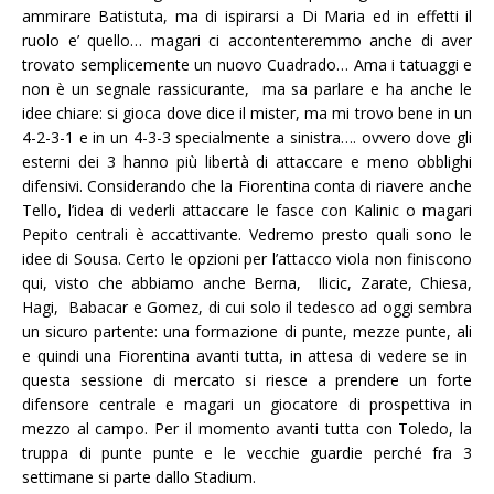
ammirare Batistuta, ma di ispirarsi a Di Maria ed in effetti il
ruolo e’ quello… magari ci accontenteremmo anche di aver
trovato semplicemente un nuovo Cuadrado… Ama i tatuaggi e
non è un segnale rassicurante, ma sa parlare e ha anche le
idee chiare: si gioca dove dice il mister, ma mi trovo bene in un
4-2-3-1 e in un 4-3-3 specialmente a sinistra…. ovvero dove gli
esterni dei 3 hanno più libertà di attaccare e meno obblighi
difensivi. Considerando che la Fiorentina conta di riavere anche
Tello, l’idea di vederli attaccare le fasce con Kalinic o magari
Pepito centrali è accattivante. Vedremo presto quali sono le
idee di Sousa. Certo le opzioni per l’attacco viola non finiscono
qui, visto che abbiamo anche Berna, Ilicic, Zarate, Chiesa,
Hagi, Babacar e Gomez, di cui solo il tedesco ad oggi sembra
un sicuro partente: una formazione di punte, mezze punte, ali
e quindi una Fiorentina avanti tutta, in attesa di vedere se in
questa sessione di mercato si riesce a prendere un forte
difensore centrale e magari un giocatore di prospettiva in
mezzo al campo. Per il momento avanti tutta con Toledo, la
truppa di punte punte e le vecchie guardie perché fra 3
settimane si parte dallo Stadium.