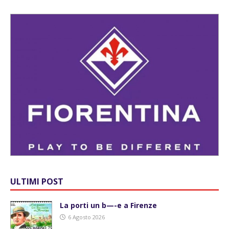
ULTIMI POST
La porti un b—-e a Firenze
6 Agosto 2026