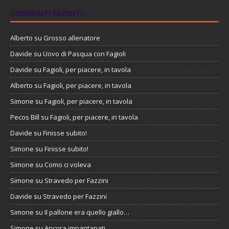
COMMENTI RECENTI
Alberto
su
Grosso allenatore
Davide
su
Uovo di Pasqua con Fagioli
Davide
su
Fagioli, per piacere, in tavola
Alberto
su
Fagioli, per piacere, in tavola
Simone
su
Fagioli, per piacere, in tavola
Pecos Bill
su
Fagioli, per piacere, in tavola
Davide
su
Finisse subito!
Simone
su
Finisse subito!
Simone
su
Como ci voleva
Simone
su
Stravedo per Fazzini
Davide
su
Stravedo per Fazzini
Simone
su
Il pallone era quello giallo…
Simone
su
Ancora impantanati