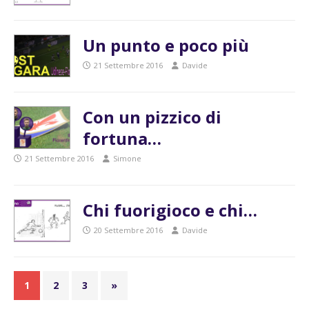
Un punto e poco più
21 Settembre 2016
Davide
Con un pizzico di
fortuna…
21 Settembre 2016
Simone
Chi fuorigioco e chi…
20 Settembre 2016
Davide
1
2
3
»