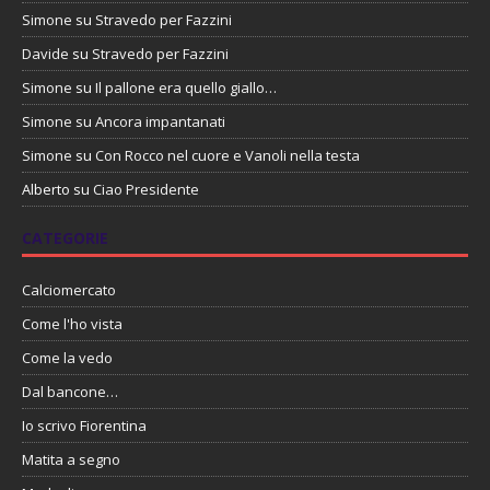
Simone
su
Stravedo per Fazzini
Davide
su
Stravedo per Fazzini
Simone
su
Il pallone era quello giallo…
Simone
su
Ancora impantanati
Simone
su
Con Rocco nel cuore e Vanoli nella testa
Alberto
su
Ciao Presidente
CATEGORIE
Calciomercato
Come l'ho vista
Come la vedo
Dal bancone…
Io scrivo Fiorentina
Matita a segno