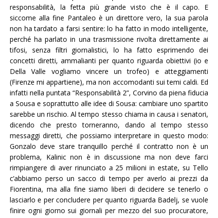
responsabilità, la fetta più grande visto che è il capo. E
siccome alla fine Pantaleo è un direttore vero, la sua parola
non ha tardato a farsi sentire: lo ha fatto in modo intelligente,
perché ha parlato in una trasmissione rivolta direttamente ai
tifosi, senza filtri giornalistici, lo ha fatto esprimendo dei
concetti diretti, ammalianti per quanto riguarda obiettivi (io e
Della Valle vogliamo vincere un trofeo) e atteggiamenti
(Firenze mi appartiene), ma non accomodanti sui temi caldi. Ed
infatti nella puntata “Responsabilità 2”, Corvino da piena fiducia
a Sousa e soprattutto alle idee di Sousa: cambiare uno spartito
sarebbe un rischio. Al tempo stesso chiama in causa i senatori,
dicendo che presto torneranno, dando al tempo stesso
messaggi diretti, che possiamo interpretare in questo modo:
Gonzalo deve stare tranquillo perché il contratto non è un
problema, Kalinic non è in discussione ma non deve farci
rimpiangere di aver rinunciato a 25 milioni in estate, su Tello
c’abbiamo perso un sacco di tempo per averlo ai prezzi da
Fiorentina, ma alla fine siamo liberi di decidere se tenerlo o
lasciarlo e per concludere per quanto riguarda Badelj, se vuole
finire ogni giorno sui giornali per mezzo del suo procuratore,