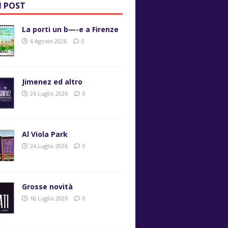
I POST
La porti un b—-e a Firenze
6 Agosto 2026
0
Jimenez ed altro
26 Luglio 2026
0
Al Viola Park
24 Luglio 2026
0
Grosse novità
18 Luglio 2026
0