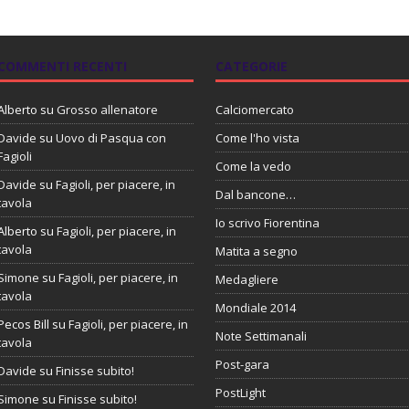
COMMENTI RECENTI
CATEGORIE
Alberto
su
Grosso allenatore
Calciomercato
Davide
su
Uovo di Pasqua con
Come l'ho vista
Fagioli
Come la vedo
Davide
su
Fagioli, per piacere, in
Dal bancone…
tavola
Io scrivo Fiorentina
Alberto
su
Fagioli, per piacere, in
tavola
Matita a segno
Simone
su
Fagioli, per piacere, in
Medagliere
tavola
Mondiale 2014
Pecos Bill
su
Fagioli, per piacere, in
Note Settimanali
tavola
Post-gara
Davide
su
Finisse subito!
PostLight
Simone
su
Finisse subito!