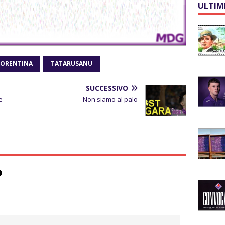
ULTIM
IORENTINA
TATARUSANU
SUCCESSIVO
e
Non siamo al palo
o