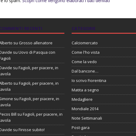
rre lo spam.
Scopri come vengono elaborati i dati derivati
COMMENTI RECENTI
CATEGORIE
Alberto
su
Grosso allenatore
Calciomercato
Davide
su
Uovo di Pasqua con
Come l'ho vista
Fagioli
Come la vedo
Davide
su
Fagioli, per piacere, in
Dal bancone…
tavola
Io scrivo Fiorentina
Alberto
su
Fagioli, per piacere, in
tavola
Matita a segno
Simone
su
Fagioli, per piacere, in
Medagliere
tavola
Mondiale 2014
Pecos Bill
su
Fagioli, per piacere, in
Note Settimanali
tavola
Post-gara
Davide
su
Finisse subito!