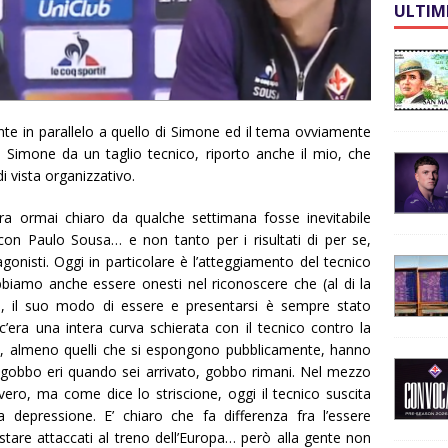
ULTIM
nte in parallelo a quello di Simone ed il tema ovviamente
Simone da un taglio tecnico, riporto anche il mio, che
i vista organizzativo.
a ormai chiaro da qualche settimana fosse inevitabile
 con Paulo Sousa… e non tanto per i risultati di per se,
onisti. Oggi in particolare è l’atteggiamento del tecnico
bbiamo anche essere onesti nel riconoscere che (al di la
o), il suo modo di essere e presentarsi è sempre stato
era una intera curva schierata con il tecnico contro la
si, almeno quelli che si espongono pubblicamente, hanno
 gobbo eri quando sei arrivato, gobbo rimani. Nel mezzo
ro, ma come dice lo striscione, oggi il tecnico suscita
ra depressione. E’ chiaro che fa differenza fra l’essere
stare attaccati al treno dell’Europa… però alla gente non