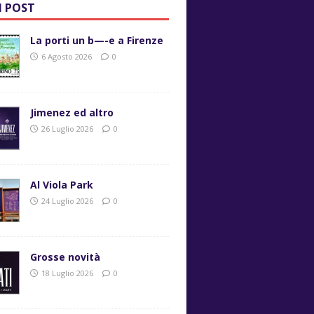
I POST
La porti un b—-e a Firenze
6 Agosto 2026
0
Jimenez ed altro
26 Luglio 2026
0
Al Viola Park
24 Luglio 2026
0
Grosse novità
18 Luglio 2026
0