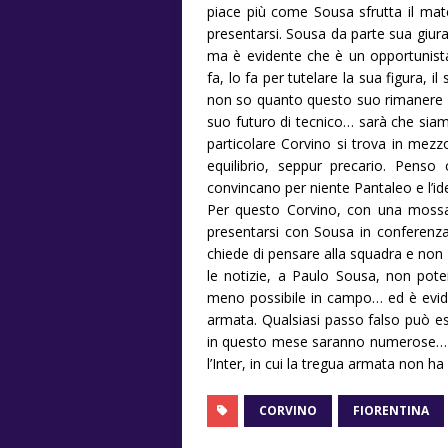
piace più come Sousa sfrutta il mat
presentarsi. Sousa da parte sua giura
ma è evidente che è un opportunista
fa, lo fa per tutelare la sua figura, 
non so quanto questo suo rimanere “
suo futuro di tecnico… sarà che siamo
particolare Corvino si trova in mezzo
equilibrio, seppur precario. Penso 
convincano per niente Pantaleo e l’id
Per questo Corvino, con una mossa 
presentarsi con Sousa in conferenza
chiede di pensare alla squadra e non 
le notizie, a Paulo Sousa, non poten
meno possibile in campo… ed è evident
armata. Qualsiasi passo falso può es
in questo mese saranno numerose… a 
l’Inter, in cui la tregua armata non ha 
CORVINO
FIORENTINA