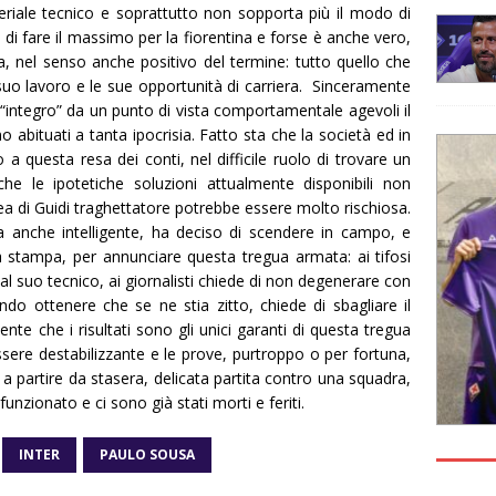
eriale tecnico e soprattutto non sopporta più il modo di
 di fare il massimo per la fiorentina e forse è anche vero,
, nel senso anche positivo del termine: tutto quello che
il suo lavoro e le sue opportunità di carriera. Sinceramente
integro” da un punto di vista comportamentale agevoli il
 abituati a tanta ipocrisia. Fatto sta che la società ed in
 a questa resa dei conti, nel difficile ruolo di trovare un
che le ipotetiche soluzioni attualmente disponibili non
ea di Guidi traghettatore potrebbe essere molto rischiosa.
anche intelligente, ha deciso di scendere in campo, e
 stampa, per annunciare questa tregua armata: ai tifosi
al suo tecnico, ai giornalisti chiede di non degenerare con
do ottenere che se ne stia zitto, chiede di sbagliare il
e che i risultati sono gli unici garanti di questa tregua
sere destabilizzante e le prove, purtroppo o per fortuna,
partire da stasera, delicata partita contro una squadra,
funzionato e ci sono già stati morti e feriti.
INTER
PAULO SOUSA