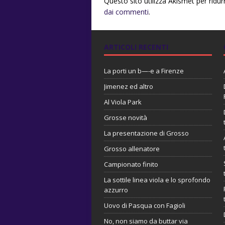
Questo sito utilizza Akismet per ridu
dai commenti
.
ARTICOLI RECENTI
La porti un b—-e a Firenze
Jimenez ed altro
Al Viola Park
Grosse novità
La presentazione di Grosso
Grosso allenatore
Campionato finito
La sottile linea viola e lo sprofondo
azzurro
Uovo di Pasqua con Fagioli
No, non siamo da buttar via