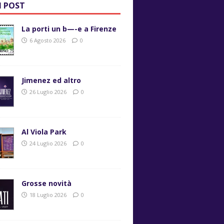
I POST
La porti un b—-e a Firenze
6 Agosto 2026
0
Jimenez ed altro
26 Luglio 2026
0
Al Viola Park
24 Luglio 2026
0
Grosse novità
18 Luglio 2026
0