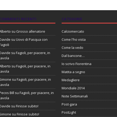
COMMENTI RECENTI
CATEGORIE
Alberto
su
Grosso allenatore
Calciomercato
Davide
su
Uovo di Pasqua con
Come l'ho vista
Fagioli
Come la vedo
Davide
su
Fagioli, per piacere, in
Dal bancone…
tavola
Io scrivo Fiorentina
Alberto
su
Fagioli, per piacere, in
tavola
Matita a segno
Simone
su
Fagioli, per piacere, in
Medagliere
tavola
Mondiale 2014
Pecos Bill
su
Fagioli, per piacere, in
Note Settimanali
tavola
Post-gara
Davide
su
Finisse subito!
PostLight
Simone
su
Finisse subito!