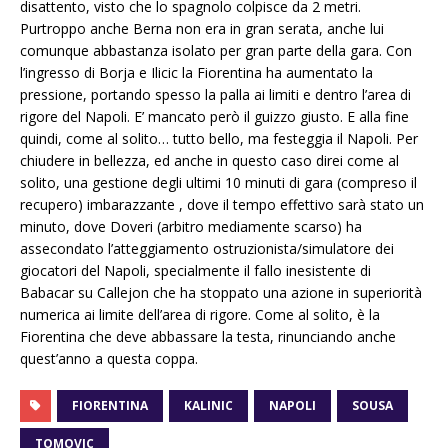
disattento, visto che lo spagnolo colpisce da 2 metri.
Purtroppo anche Berna non era in gran serata, anche lui
comunque abbastanza isolato per gran parte della gara. Con
l’ingresso di Borja e Ilicic la Fiorentina ha aumentato la
pressione, portando spesso la palla ai limiti e dentro l’area di
rigore del Napoli. E’ mancato però il guizzo giusto. E alla fine
quindi, come al solito… tutto bello, ma festeggia il Napoli. Per
chiudere in bellezza, ed anche in questo caso direi come al
solito, una gestione degli ultimi 10 minuti di gara (compreso il
recupero) imbarazzante , dove il tempo effettivo sarà stato un
minuto, dove Doveri (arbitro mediamente scarso) ha
assecondato l’atteggiamento ostruzionista/simulatore dei
giocatori del Napoli, specialmente il fallo inesistente di
Babacar su Callejon che ha stoppato una azione in superiorità
numerica ai limite dell’area di rigore. Come al solito, è la
Fiorentina che deve abbassare la testa, rinunciando anche
quest’anno a questa coppa.
FIORENTINA
KALINIC
NAPOLI
SOUSA
TOMOVIC