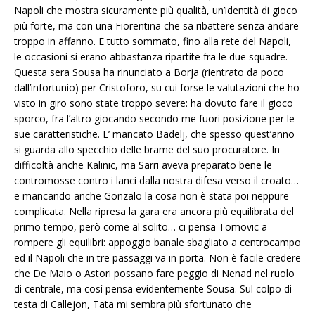
Napoli che mostra sicuramente più qualità, un’identità di gioco
più forte, ma con una Fiorentina che sa ribattere senza andare
troppo in affanno. E tutto sommato, fino alla rete del Napoli,
le occasioni si erano abbastanza ripartite fra le due squadre.
Questa sera Sousa ha rinunciato a Borja (rientrato da poco
dall’infortunio) per Cristoforo, su cui forse le valutazioni che ho
visto in giro sono state troppo severe: ha dovuto fare il gioco
sporco, fra l’altro giocando secondo me fuori posizione per le
sue caratteristiche. E’ mancato Badelj, che spesso quest’anno
si guarda allo specchio delle brame del suo procuratore. In
difficoltà anche Kalinic, ma Sarri aveva preparato bene le
contromosse contro i lanci dalla nostra difesa verso il croato…
e mancando anche Gonzalo la cosa non è stata poi neppure
complicata. Nella ripresa la gara era ancora più equilibrata del
primo tempo, però come al solito… ci pensa Tomovic a
rompere gli equilibri: appoggio banale sbagliato a centrocampo
ed il Napoli che in tre passaggi va in porta. Non è facile credere
che De Maio o Astori possano fare peggio di Nenad nel ruolo
di centrale, ma così pensa evidentemente Sousa. Sul colpo di
testa di Callejon, Tata mi sembra più sfortunato che