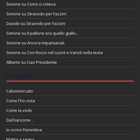
Simone
su
Como ci voleva
Simone
su
Stravedo per Fazzini
Davide
su
Stravedo per Fazzini
Simone
su
Il pallone era quello giallo…
Simone
su
Ancora impantanati
Simone
su
Con Rocco nel cuore e Vanoli nella testa
Alberto
su
Ciao Presidente
CATEGORIE
Calciomercato
Come l'ho vista
Come la vedo
Dal bancone…
Io scrivo Fiorentina
Matita a segno