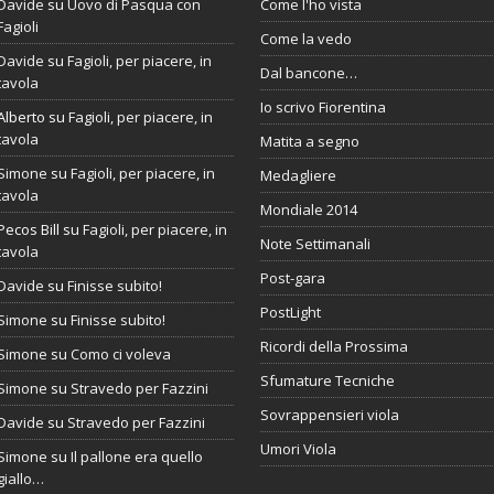
Davide
su
Uovo di Pasqua con
Come l'ho vista
Fagioli
Come la vedo
Davide
su
Fagioli, per piacere, in
Dal bancone…
tavola
Io scrivo Fiorentina
Alberto
su
Fagioli, per piacere, in
tavola
Matita a segno
Simone
su
Fagioli, per piacere, in
Medagliere
tavola
Mondiale 2014
Pecos Bill
su
Fagioli, per piacere, in
Note Settimanali
tavola
Post-gara
Davide
su
Finisse subito!
PostLight
Simone
su
Finisse subito!
Ricordi della Prossima
Simone
su
Como ci voleva
Sfumature Tecniche
Simone
su
Stravedo per Fazzini
Sovrappensieri viola
Davide
su
Stravedo per Fazzini
Umori Viola
Simone
su
Il pallone era quello
giallo…