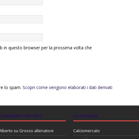
eb in questo browser per la prossima volta che
rre lo spam.
Scopri come vengono elaborati i dati derivati
COMMENTI RECENTI
CATEGORIE
Alberto
su
Grosso allenatore
Calciomercato