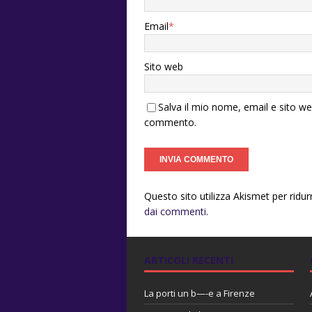
Email
*
Sito web
Salva il mio nome, email e sito w
commento.
Questo sito utilizza Akismet per ridu
dai commenti
.
ARTICOLI RECENTI
La porti un b—-e a Firenze