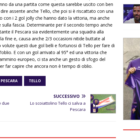
 anno da una partita come questa sarebbe uscito con ben
o dire assente anche Tello, che poi si è riscattato con una
o con i 2 gol jolly che hanno dato la vittoria, ma anche
te sulla fascia. Determinante per il secondo tempo anche
ostante il Pescara sia evidentemente una squadra alla
alla fine e, causa anche 2/3 occasioni nitide buttate al
 volute questi due gol belli e fortunosi di Tello per fare di
’oblio. E con un gol arrivato al 95° ed una vittoria che
ammino europeo, ci sta anche un gesto di sfogo del
er far capire che ancora non è tempo di oblio.
PESCARA
TELLO
SUCCESSIVO
e due
Lo scoiattolino Tello ci salva a
Pescara