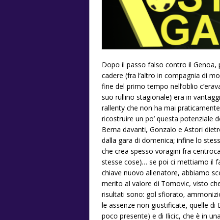
Dopo il passo falso contro il Genoa, 
cadere (fra l’altro in compagnia di mol
fine del primo tempo nell’oblio c’erav
suo rullino stagionale) era in vantagg
rallenty che non ha mai praticamente 
ricostruire un po’ questa potenziale 
Berna davanti, Gonzalo e Astori diet
dalla gara di domenica; infine lo ste
che crea spesso voragini fra centroca
stesse cose)… se poi ci mettiamo il fa
chiave nuovo allenatore, abbiamo sco
merito al valore di Tomovic, visto che
risultati sono: gol sfiorato, ammonizi
le assenze non giustificate, quelle 
poco presente) e di Ilicic, che è in 