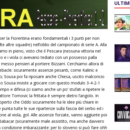
ULTIM
per la Fiorentina erano fondamentali i 3 punti per non
te altre squadre) nell’oblio del campionato di serie A. Alla
amo in pieno, visto che il Pescara (nessuna vittoria nel
io e i viola ci avevano tediato con un possesso palla
messo pensieri al portiere Bizzarri. Cerchiamo allora di
debacle: sicuramente assenze pesanti, come Kalinic e
ro; Sousa poi fa riposare anche Chiesa, uscito malconcio
sso Sousa insiste a giocare con questo modulo 3-4-2-1
mpo e difesa (ci siamo anche un po’ stufati a ripetere le
ttore Tomovic la frittata è sempre dietro l’angolo. In
perto che Oddo sicuramente ha le idee più chiare in
 punta tutte le sue ripartenze sulla fascia del serbo ed i
one al viola, gol. Alle assenze forzate, vanno aggiunte poi
di Babacar (sicuramente male assistito, ma anche davvero
una condizione imbarazzante: per lo sloveno si può fare ohh