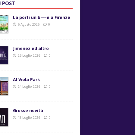
I POST
La porti un b—-e a Firenze
6 Agosto 2026
0
Jimenez ed altro
26 Luglio 2026
0
Al Viola Park
24 Luglio 2026
0
Grosse novità
18 Luglio 2026
0