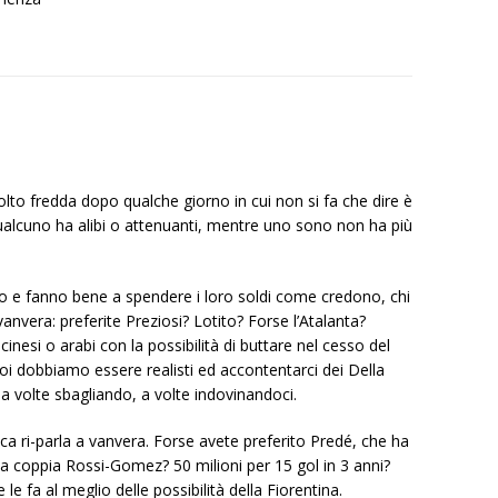
o fredda dopo qualche giorno in cui non si fa che dire è
ma qualcuno ha alibi o attenuanti, mentre uno sono non ha più
no e fanno bene a spendere i loro soldi come credono, chi
anvera: preferite Preziosi? Lotito? Forse l’Atalanta?
esi o arabi con la possibilità di buttare nel cesso del
noi dobbiamo essere realisti ed accontentarci dei Della
a volte sbagliando, a volte indovinandoci.
tica ri-parla a vanvera. Forse avete preferito Predé, che ha
a coppia Rossi-Gomez? 50 milioni per 15 gol in 3 anni?
 le fa al meglio delle possibilità della Fiorentina.