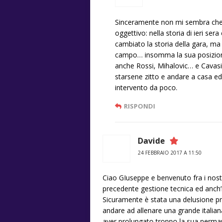
Sinceramente non mi sembra che D
oggettivo: nella storia di ieri ser
cambiato la storia della gara, ma
campo… insomma la sua posizione
anche Rossi, Mihalovic… e Cavasi
starsene zitto e andare a casa ed
intervento da poco.
RISPONDI
Davide
24 FEBBRAIO 2017 A 11:50
Ciao GIuseppe e benvenuto fra i nostr
precedente gestione tecnica ed anch’i
Sicuramente è stata una delusione p
andare ad allenare una grande italia
aver prolungato troppo la sua perm