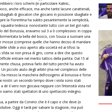
erebbero i loro schemi (in particolare Kalinic,
ioco, anche efficace, ma anche tante lacune caratteriali,
bagliati di giocatori che giocano in posizione sbagliate e
 gare la Fiorentina ha subito pesantemente la semplicità,
la squadra tedesca: nonostante tutto con un bel gol nato
alo del Borussia, eravamo sul 3 a 0 complessivo: in coppa
dormentata la bella del bosco, con Sousa a suonare una
sue mosse (comprese quelle che hanno deciso di mandare
le sfide a viso aperto alla società ed ai tifosi: la
 sfida se non presa di giro, come a dire che questo
fficile entrare nel merito tattico della partita. Dal 15 al
lmente chiusa, poteva farlo del tutto perché ha avuto
. Un piccolo aiuto degli arbitri (ma nel complesso delle
 ha messo la maschera dell’ossigeno al borussia e forse
ai nostri: un secondo tempo dove i viola sono stati
a dir il vero non giocava neppure con l’intensità vista nel
 siamo stati spettatori di uno spettacolo indegno.
sa, a partire da Corvino che è il capo e che deve (o
olutive. Oggi è tardi per salvare la stagione, ma può