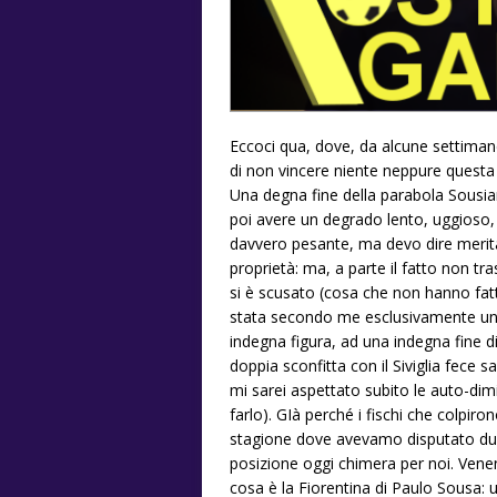
Eccoci qua, dove, da alcune settimane
di non vincere niente neppure questa 
Una degna fine della parabola Sousian
poi avere un degrado lento, uggioso, a 
davvero pesante, ma devo dire merita
proprietà: ma, a parte il fatto non tra
si è scusato (cosa che non hanno fat
stata secondo me esclusivamente una
indegna figura, ad una indegna fine 
doppia sconfitta con il Siviglia fece sa
mi sarei aspettato subito le auto-di
farlo). GIà perché i fischi che colpir
stagione dove avevamo disputato due
posizione oggi chimera per noi. Vene
cosa è la Fiorentina di Paulo Sousa: u