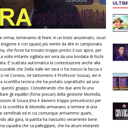
ULTIM
 ormai, temevamo di finire: in un triste anonimato, sicuri
stagione e con (quasi) più niente da dire in campionato.
a, che forse ha trovato troppo presto il suo apice, per
volte irritante sigillata ieri sera da una bordata di fischi
ta. E’ scattata automatica la contestazione anche alla
scurabile che Della Valle ieri sera ci ha messo la faccia e
to né Corvino, né tantomeno il Professor Sousa), ieri è
 sconfitta tecnica che ha portato soprattutto ad una
di questo gruppo. Considerando che due anni fa una
ltare gli equilibri (forse precari) della gestione Montella,
missioni di Sousa (ma è davvero troppo presuntuoso per
ono la sconfitta di Montella arrivavano a termine di una
 semifinali ed in cui comunque arrivammo quarti,
ndo alla gara, la partita ha riassunto veramente bene
na squadra che sa palleggiare, che ha alcuni interpreti