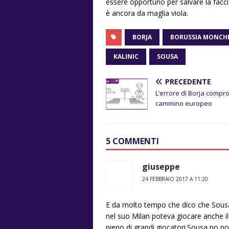
essere opportuno per salvare la facci
è ancora da maglia viola.
BORJA
BORUSSIA MONCH
KALINIC
SOUSA
PRECEDENTE
L’errore di Borja compro
cammino europeo
5 COMMENTI
giuseppe
24 FEBBRAIO 2017 A 11:20
E da molto tempo che dico che Sousa
nel suo Milan poteva giocare anche il
pieno di grandi giocatori.Sousa no po