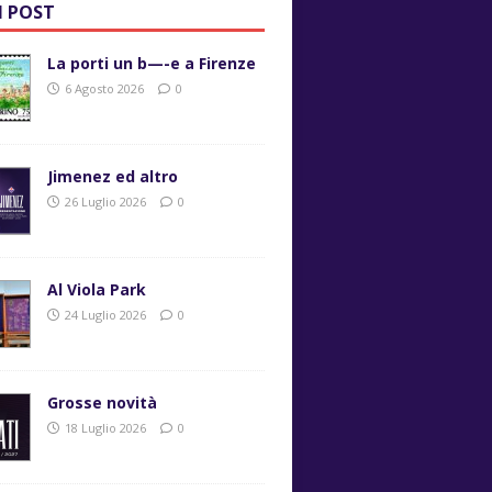
I POST
La porti un b—-e a Firenze
6 Agosto 2026
0
Jimenez ed altro
26 Luglio 2026
0
Al Viola Park
24 Luglio 2026
0
Grosse novità
18 Luglio 2026
0