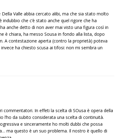
ella Valle abbia cercato alibi, ma che sia stato molto
a è indubbio che c’è stato anche quel rigore che ha
 ha anche detto di non aver mai visto una figura così in
 è chiara, ha messo Sousa in fondo alla lista, dopo
n. A contestazione aperta (contro la proprietà) poteva
 invece ha chiesto scusa ai tifosi: non mi sembra un
i commentatori. In effeti la scelta di SOusa è opera della
o l’ho da subito considerata una scelta di continuità.
rogressiva e sinceramente ho molti dubbi che possa
na… ma questo è un suo problema. Il nostro è quello di
anenza