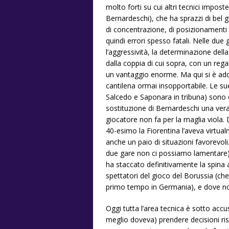
molto forti su cui altri tecnici impost
Bernardeschi), che ha sprazzi di bel g
di concentrazione, di posizionamenti s
quindi errori spesso fatali. Nelle due
l’aggressività, la determinazione del
dalla coppia di cui sopra, con un reg
un vantaggio enorme. Ma qui si è ad
cantilena ormai insopportabile. Le 
Salcedo e Saponara in tribuna) sono del
sostituzione di Bernardeschi una vera
giocatore non fa per la maglia viola. Di
40-esimo la Fiorentina l’aveva virtua
anche un paio di situazioni favorevoli
due gare non ci possiamo lamentare)
ha staccato definitivamente la spina 
spettatori del gioco del Borussia (che 
primo tempo in Germania), e dove noi
Oggi tutta l’area tecnica è sotto accu
meglio doveva) prendere decisioni ris