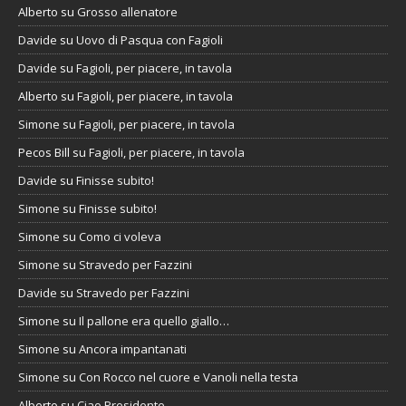
Alberto
su
Grosso allenatore
Davide
su
Uovo di Pasqua con Fagioli
Davide
su
Fagioli, per piacere, in tavola
Alberto
su
Fagioli, per piacere, in tavola
Simone
su
Fagioli, per piacere, in tavola
Pecos Bill
su
Fagioli, per piacere, in tavola
Davide
su
Finisse subito!
Simone
su
Finisse subito!
Simone
su
Como ci voleva
Simone
su
Stravedo per Fazzini
Davide
su
Stravedo per Fazzini
Simone
su
Il pallone era quello giallo…
Simone
su
Ancora impantanati
Simone
su
Con Rocco nel cuore e Vanoli nella testa
Alberto
su
Ciao Presidente