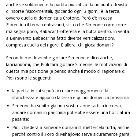
anche se solitamente la partita più critica da un punto di vista
di risorse fisico/mentali, giocando ogni 3 giorni, è la terza,
ovvero quella di domenica a Crotone. Però c’è in casa
Fiorentina il tema centravanti, visto che Simeone corre corre
ma segna poco, Babacar trotterella e la butta dentro. In verità
a Benevento Babacar ha fatto diverse verticalizzazioni,
compresa quella del rigore. E allora, chi gioca domani?
Secondo me dovrebbe giocare Simeone e dico anche,
lanciandomi, che Pioli farà giocare Simeone: le motivazioni di
questa mia posizione (e penso anche il modo di ragionare di
Pioli) sono le seguenti:
la partita in cui si può accusare maggiormente la
stanchezza è appunto la terza e quindi domenica prossima;
Simeone ha subito già una sostituzione tattica in corsa,
andare domani in panchina potrebbe essere una bocciatura
pesante;
Pioli chiederà a Simeone domani di mettercela tutta, anche
perché contro il Toro di MIhajlovic serve sicuramente garra,