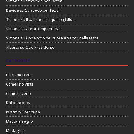
Simone
su
Stravedo per Fazzini
Davide
su
Stravedo per Fazzini
Simone
su
Il pallone era quello giallo…
Simone
su
Ancora impantanati
Simone
su
Con Rocco nel cuore e Vanoli nella testa
Alberto
su
Ciao Presidente
CATEGORIE
Calciomercato
Come l'ho vista
Come la vedo
Dal bancone…
Io scrivo Fiorentina
Matita a segno
Medagliere