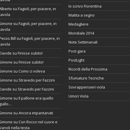
Io scrivo Fiorentina
Alberto
su
Fagioli, per piacere, in
tavola
Matita a segno
Simone
su
Fagioli, per piacere, in
Medagliere
tavola
Mondiale 2014
Pecos Bill
su
Fagioli, per piacere, in
Note Settimanali
tavola
Post-gara
Davide
su
Finisse subito!
PostLight
Simone
su
Finisse subito!
Ricordi della Prossima
Simone
su
Como ci voleva
Sfumature Tecniche
Simone
su
Stravedo per Fazzini
Sovrappensieri viola
Davide
su
Stravedo per Fazzini
Umori Viola
Simone
su
Il pallone era quello
giallo…
Simone
su
Ancora impantanati
Simone
su
Con Rocco nel cuore e
Vanoli nella testa