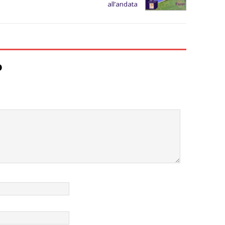
all’andata
o