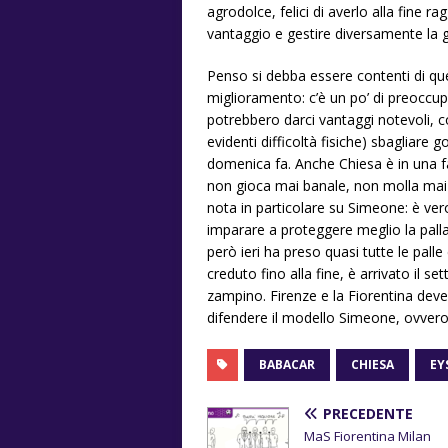
agrodolce, felici di averlo alla fine 
vantaggio e gestire diversamente la g
Penso si debba essere contenti di que
miglioramento: c’è un po’ di preoccup
potrebbero darci vantaggi notevoli, c
evidenti difficoltà fisiche) sbagliare
domenica fa. Anche Chiesa è in una f
non gioca mai banale, non molla mai e 
nota in particolare su Simeone: è ve
imparare a proteggere meglio la palla
però ieri ha preso quasi tutte le palle
creduto fino alla fine, è arrivato il se
zampino. Firenze e la Fiorentina dev
difendere il modello Simeone, ovvero
BABACAR
CHIESA
EY
PRECEDENTE
MaS Fiorentina Milan