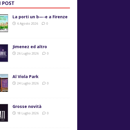
I POST
La porti un b—-e a Firenze
6 Agosto 2026
0
Jimenez ed altro
26 Luglio 2026
0
Al Viola Park
24 Luglio 2026
0
Grosse novità
18 Luglio 2026
0