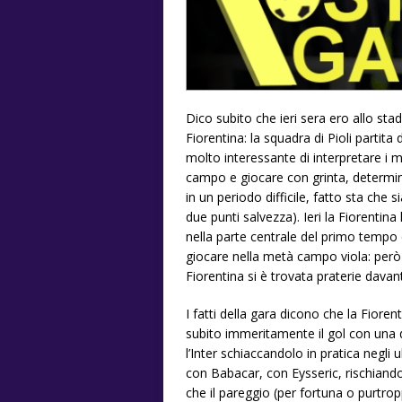
Dico subito che ieri sera ero allo sta
Fiorentina: la squadra di Pioli parti
molto interessante di interpretare i 
campo e giocare con grinta, determinaz
in un periodo difficile, fatto sta ch
due punti salvezza). Ieri la Fiorentin
nella parte centrale del primo tempo 
giocare nella metà campo viola: però in
Fiorentina si è trovata praterie davanti
I fatti della gara dicono che la Fior
subito immeritamente il gol con una 
l’Inter schiaccandolo in pratica negli 
con Babacar, con Eysseric, rischiando
che il pareggio (per fortuna o purtrop