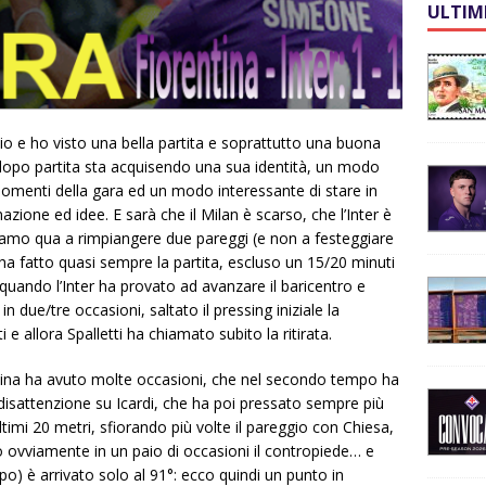
ULTIM
dio e ho visto una bella partita e soprattutto una buona
ta dopo partita sta acquisendo una sua identità, un modo
momenti della gara ed un modo interessante di stare in
ione ed idee. E sarà che il Milan è scarso, che l’Inter è
e siamo qua a rimpiangere due pareggi (e non a festeggiare
a ha fatto quasi sempre la partita, escluso un 15/20 minuti
quando l’Inter ha provato ad avanzare il baricentro e
 due/tre occasioni, saltato il pressing iniziale la
 e allora Spalletti ha chiamato subito la ritirata.
entina ha avuto molte occasioni, che nel secondo tempo ha
disattenzione su Icardi, che ha poi pressato sempre più
ultimi 20 metri, sfiorando più volte il pareggio con Chiesa,
 ovviamente in un paio di occasioni il contropiede… e
po) è arrivato solo al 91°: ecco quindi un punto in