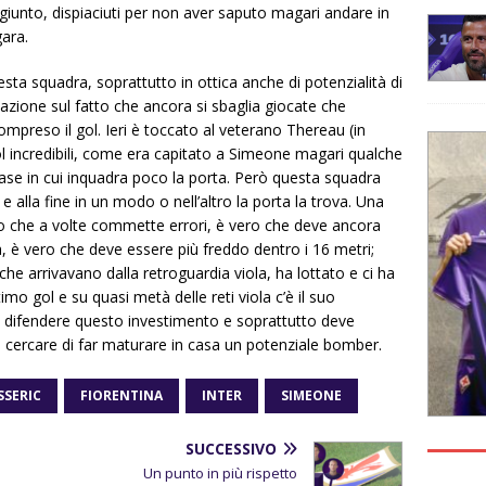
raggiunto, dispiaciuti per non aver saputo magari andare in
ara.
sta squadra, soprattutto in ottica anche di potenzialità di
azione sul fatto che ancora si sbaglia giocate che
ompreso il gol. Ieri è toccato al veterano Thereau (in
 gol incredibili, come era capitato a Simeone magari qualche
ase in cui inquadra poco la porta. Però questa squadra
alla fine in un modo o nell’altro la porta la trova. Una
ro che a volte commette errori, è vero che deve ancora
, è vero che deve essere più freddo dentro i 16 metri;
 che arrivavano dalla retroguardia viola, ha lottato e ci ha
ttimo gol e su quasi metà delle reti viola c’è il suo
e difendere questo investimento e soprattutto deve
 cercare di far maturare in casa un potenziale bomber.
SSERIC
FIORENTINA
INTER
SIMEONE
SUCCESSIVO
Un punto in più rispetto