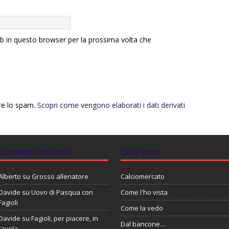
eb in questo browser per la prossima volta che
rre lo spam.
Scopri come vengono elaborati i dati derivati
COMMENTI RECENTI
CATEGORIE
Alberto
su
Grosso allenatore
Calciomercato
Davide
su
Uovo di Pasqua con
Come l'ho vista
Fagioli
Come la vedo
Davide
su
Fagioli, per piacere, in
Dal bancone…
tavola