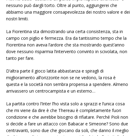
nessuno può dargli torto. Oltre al punto, aggiungerei che
abbiamo una maggiore consapevolezza dei nostro valore e dei
nostri limiti.
La Fiorentina sta dimostrando una certa consistenza, sta in
campo con piglio e fermezza. Era da tantissimo tempo che la
Fiorentina non aveva l’ardore che sta mostrando quest’anno
dove nessuno risparmia l’intervento convinto in scivolata, non
tanto per fare.
D’altra parte il gioco latita abbastanza e spiragli di
miglioramento all’orizzonte non se ne vedono, la rosa è
questa e la società non sembra propensa a spendere. Almeno
arrivassero un centrocampista e un esterno…
La partita contro l’Inter l’ho vista solo a sprazzi e l’unica cosa
che mi viene da dire è che Thereau è completamente fuori
condizione e che avrebbe bisogno di rifiatare. Perché Pioli non
si decide a fare un attacco con Babacar e Simeone? Sono due
centravanti, sono due che giocano da soli, che danno il meglio