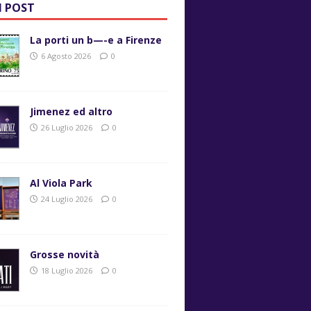
I POST
La porti un b—-e a Firenze
6 Agosto 2026
0
Jimenez ed altro
26 Luglio 2026
0
Al Viola Park
24 Luglio 2026
0
Grosse novità
18 Luglio 2026
0