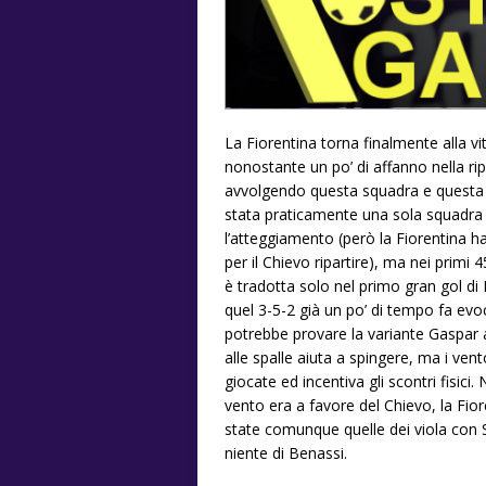
La Fiorentina torna finalmente alla v
nonostante un po’ di affanno nella r
avvolgendo questa squadra e questa 
stata praticamente una sola squadra i
l’atteggiamento (però la Fiorentina h
per il Chievo ripartire), ma nei primi 
è tradotta solo nel primo gran gol di B
quel 3-5-2 già un po’ di tempo fa evo
potrebbe provare la variante Gaspar a
alle spalle aiuta a spingere, ma i vent
giocate ed incentiva gli scontri fisici. 
vento era a favore del Chievo, la Fior
state comunque quelle dei viola con Si
niente di Benassi.