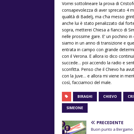
Vorrei sottolineare la prova di Crist
consapevolezza di aver sprecato 4 mes
qualità di Badelj, ma c’ha messo grin
anche lui è stato penalizzato dal for
sopra, metterei Chiesa a fianco di Sim
nelle prossime gare. E’ un pochino in
siamo in un anno di transizione e qu
entrata in campo con grande determina
con il Verona. E allora io dico conti
succede… poi accendo la radio e sento
sconfitta. Penso che il Chievo ha av
con la Juve… e allora mi viene in men
così, facciamoci del male.
BIRAGHI
CHIEVO
CR
SIMEONE
PRECEDENTE
Buon punto a Bergamo