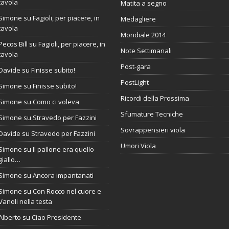
tavola
Matita a segno
Simone
su
Fagioli, per piacere, in
Medagliere
tavola
Mondiale 2014
Pecos Bill
su
Fagioli, per piacere, in
Note Settimanali
tavola
Post-gara
Davide
su
Finisse subito!
PostLight
Simone
su
Finisse subito!
Ricordi della Prossima
Simone
su
Como ci voleva
Sfumature Tecniche
Simone
su
Stravedo per Fazzini
Sovrappensieri viola
Davide
su
Stravedo per Fazzini
Umori Viola
Simone
su
Il pallone era quello
giallo…
Simone
su
Ancora impantanati
Simone
su
Con Rocco nel cuore e
Vanoli nella testa
Alberto
su
Ciao Presidente