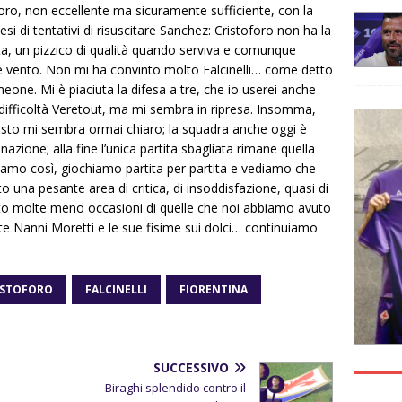
oforo, non eccellente ma sicuramente sufficiente, con la
i di tentativi di risuscitare Sanchez: Cristoforo non ha la
ta, un pizzico di qualità quando serviva e comunque
te vento. Non mi ha convinto molto Falcinelli… come detto
eone. Mi è piaciuta la difesa a tre, che io userei anche
 difficoltà Veretout, ma mi sembra in ripresa. Insomma,
esto mi sembra ormai chiaro; la squadra anche oggi è
zione; alla fine l’unica partita sbagliata rimane quella
nuiamo così, giochiamo partita per partita e vediamo che
 una pesante area di critica, di insoddisfazione, quasi di
uto molte meno occasioni di quelle che noi abbiamo avuto
te Nanni Moretti e le sue fisime sui dolci… continuiamo
ISTOFORO
FALCINELLI
FIORENTINA
SUCCESSIVO
Biraghi splendido contro il