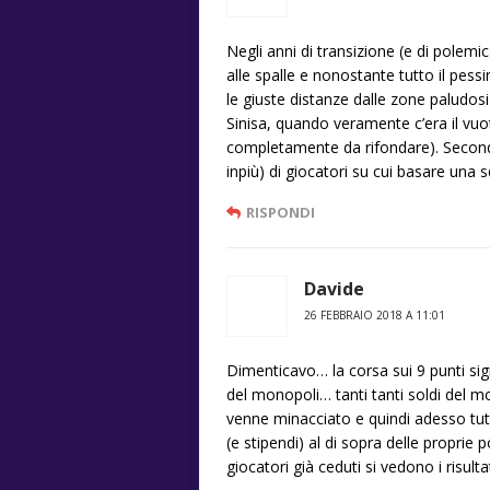
Negli anni di transizione (e di polem
alle spalle e nonostante tutto il pe
le giuste distanze dalle zone paludosi
Sinisa, quando veramente c’era il vu
completamente da rifondare). Secon
inpiù) di giocatori su cui basare una sq
RISPONDI
Davide
26 FEBBRAIO 2018 A 11:01
Dimenticavo… la corsa sui 9 punti sig
del monopoli… tanti tanti soldi del mo
venne minacciato e quindi adesso tutt
(e stipendi) al di sopra delle proprie
giocatori già ceduti si vedono i risultat