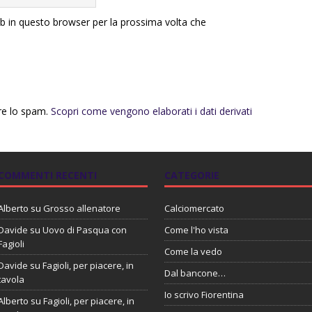
eb in questo browser per la prossima volta che
rre lo spam.
Scopri come vengono elaborati i dati derivati
COMMENTI RECENTI
CATEGORIE
Alberto
su
Grosso allenatore
Calciomercato
Davide
su
Uovo di Pasqua con
Come l'ho vista
Fagioli
Come la vedo
Davide
su
Fagioli, per piacere, in
Dal bancone…
tavola
Io scrivo Fiorentina
Alberto
su
Fagioli, per piacere, in