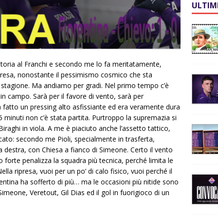
ULTIM
ittoria al Franchi e secondo me lo fa meritatamente,
ipresa, nonostante il pessimismo cosmico che sta
stagione. Ma andiamo per gradi. Nel primo tempo c’è
n campo. Sarà per il favore di vento, sarà per
a fatto un pressing alto asfissiante ed era veramente dura
45 minuti non c’è stata partita. Purtroppo la supremazia si
iraghi in viola. A me è piaciuto anche l’assetto tattico,
cato: secondo me Pioli, specialmente in trasferta,
 destra, con Chiesa a fianco di Simeone. Certo il vento
o forte penalizza la squadra più tecnica, perché limita le
Nella ripresa, vuoi per un po’ di calo fisico, vuoi perché il
entina ha sofferto di più… ma le occasioni più nitide sono
meone, Veretout, Gil Dias ed il gol in fuorigioco di un