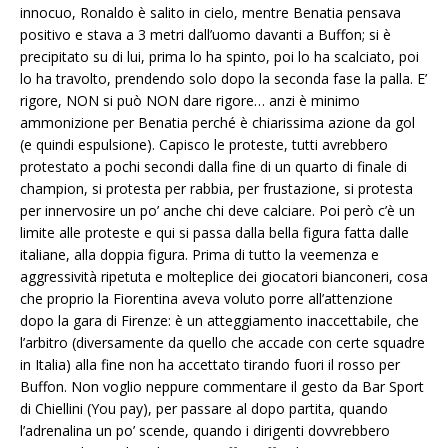
innocuo, Ronaldo è salito in cielo, mentre Benatia pensava
positivo e stava a 3 metri dall’uomo davanti a Buffon; si è
precipitato su di lui, prima lo ha spinto, poi lo ha scalciato, poi
lo ha travolto, prendendo solo dopo la seconda fase la palla. E’
rigore, NON si può NON dare rigore… anzi è minimo
ammonizione per Benatia perché è chiarissima azione da gol
(e quindi espulsione). Capisco le proteste, tutti avrebbero
protestato a pochi secondi dalla fine di un quarto di finale di
champion, si protesta per rabbia, per frustazione, si protesta
per innervosire un po’ anche chi deve calciare. Poi però c’è un
limite alle proteste e qui si passa dalla bella figura fatta dalle
italiane, alla doppia figura. Prima di tutto la veemenza e
aggressività ripetuta e molteplice dei giocatori bianconeri, cosa
che proprio la Fiorentina aveva voluto porre all’attenzione
dopo la gara di Firenze: è un atteggiamento inaccettabile, che
l’arbitro (diversamente da quello che accade con certe squadre
in Italia) alla fine non ha accettato tirando fuori il rosso per
Buffon. Non voglio neppure commentare il gesto da Bar Sport
di Chiellini (You pay), per passare al dopo partita, quando
l’adrenalina un po’ scende, quando i dirigenti dovvrebbero