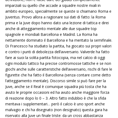
imparziali su quello che accade a squadre nostre rivali in
ambito europeo, specialmente se queste si chiamano Roma e
Juventus. Provo allora a ragionare sui dati di fatto: la Roma
prima e la Juve dopo hanno dato una lezione di tattica e direi
anche di atteggiamento mentale alle due squadre top
spagnole e mondiali Barcellona e Madrid. La Roma ha
nettamente dominato il Barcellona e ha meritato la semifinale.
Di Francesco ha studiato la partita, ha giocato sui propri valori
e contro i punti di debolezza dell’avversario. Valverde ha fatto
fare ai suoi la solita partita fotocopia, ma nel calcio di oggi
ogni modulo tattico ha precise contromosse tattiche e se non
giochi anche sulle caratteristiche dell’avversario, rischi di fare le
figurette che ha fatto il Barcellona (senza contare come detto
l’atteggiamento mentale). Discorso simile si può fare per la
Juve, anche se il Real è comunque squadra più tosta che ha
avuto le proprie occasioni ed ha avuto anche maggiore forza
di reazione dopo lo 0 – 3. Altro fatto indubbio è che la sfida
meritava i supplementari… però il calcio è uno sport anche
malvagio e chi ha disegnato (non designato) questa gara ha
riservato alla Juve un finale triste: da un cross abbastanza