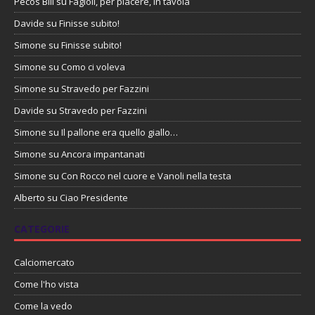
Pecos Bill
su
Fagioli, per piacere, in tavola
Davide
su
Finisse subito!
Simone
su
Finisse subito!
Simone
su
Como ci voleva
Simone
su
Stravedo per Fazzini
Davide
su
Stravedo per Fazzini
Simone
su
Il pallone era quello giallo…
Simone
su
Ancora impantanati
Simone
su
Con Rocco nel cuore e Vanoli nella testa
Alberto
su
Ciao Presidente
CATEGORIE
Calciomercato
Come l'ho vista
Come la vedo