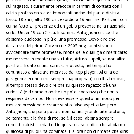
sul ragazzo, sicuramente precoce in termini di contatti con il
calcio professionista ed imponenti anche dal punto di vista
fisico: 18 anni, alto 190 cm, esordio a 16 anni nel Partizan, con
cui ha fatto 21 presenze ed un gol, 8 presenze nella nazionale
serba Under 19 con 2 reti. Insomma Antognoni ci dice che
abbiamo qualcosa in più di una promessa. Devo dire che
dall’arrivo del primo Corvino nel 2005 negli anni si sono
avvicendate tante promesse, molte delle quali già dimenticate;
me ne viene in mente una su tutte, Arturo Lupoli, se non altro
perché a fronte di una carriera modesta, nel tempo ha
continuato a rilasciare interviste da “top player”. Al di la dei
paragoni (secondo me sempre inappropriati) con Ibrahimovic,
al tempo stesso devo dire che su questo ragazzo c’è una
curiosità (e diciamolo anche un po’ di speranza) che non si
respirava da tempo. Non deve essere questo un modo per
mettere pressione o creare subito false aspettative: però
Antognoni, che parla poco e non ha una grande arte oratoria,
solitamente alle frasi di rito, se è il caso, abbina sempre
concetti calcistici chiari ed in questo caso ci dice che abbiamo
qualcosa di più di una corvinata. E allora non ci rimane che dire: