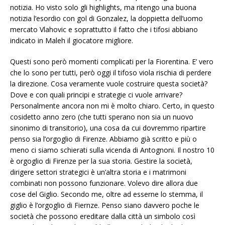
notizia. Ho visto solo gli highlights, ma ritengo una buona
notizia l’esordio con gol di Gonzalez, la doppietta dell’uomo
mercato Vlahovic e soprattutto il fatto che i tifosi abbiano
indicato in Maleh il giocatore migliore.
Questi sono però momenti complicati per la Fiorentina. E’ vero
che lo sono per tutti, però oggi il tifoso viola rischia di perdere
la direzione. Cosa veramente vuole costruire questa società?
Dove e con quali principi e strategie ci vuole arrivare?
Personalmente ancora non mi è molto chiaro. Certo, in questo
cosidetto anno zero (che tutti sperano non sia un nuovo
sinonimo di transitorio), una cosa da cui dovremmo ripartire
penso sia l’orgoglio di Firenze. Abbiamo già scritto e più o
meno ci siamo schierati sulla vicenda di Antognoni. Il nostro 10
è orgoglio di Firenze per la sua storia. Gestire la società,
dirigere settori strategici è un’altra storia e i matrimoni
combinati non possono funzionare. Volevo dire allora due
cose del Giglio. Secondo me, oltre ad esserne lo stemma, il
giglio è l’orgoglio di Fiernze. Penso siano davvero poche le
società che possono ereditare dalla città un simbolo così