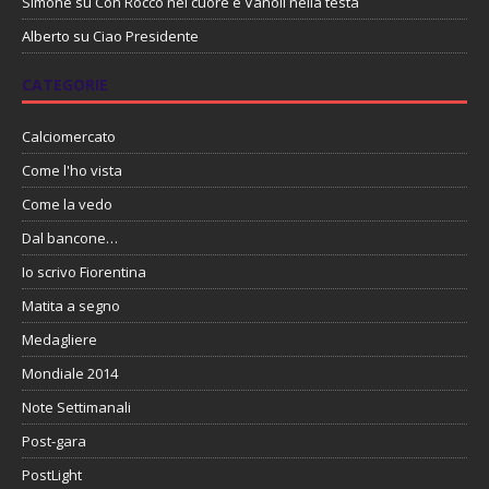
Simone
su
Con Rocco nel cuore e Vanoli nella testa
Alberto
su
Ciao Presidente
CATEGORIE
Calciomercato
Come l'ho vista
Come la vedo
Dal bancone…
Io scrivo Fiorentina
Matita a segno
Medagliere
Mondiale 2014
Note Settimanali
Post-gara
PostLight