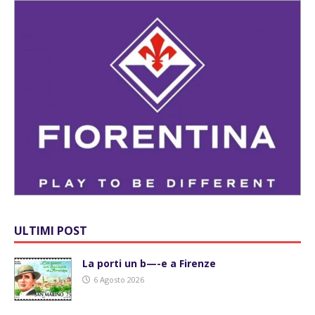
ULTIMI POST
La porti un b—-e a Firenze
6 Agosto 2026