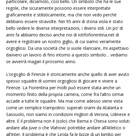
particolare, diciamolo, così bello. Un simbolo che ha le sue
regole, che sicuramente possono essere interpretate
graficamente e stilisticamente, ma che non vedo perché
debbano essere stravolte. Nei 95 anni di storia viola è stato
bello vedere le diverse interpretazioni, i diversi stili. Un po’ di
anni fa abbiamo deciso anche noi di iotifofiorentina.net di
avere e registrare un nostro giglio, di cui siamo veramente
orgogliosi. Da una società che si vuole rilanciare, mi aspettavo
davvero un lavoro di fino intorno a questo simbolo… vediamo
se avverrà magari il prossimo anno.
L’orgoglio di Firenze è storicamente anche quello di aver avuto
spesso squadre di uomini orgogliosi di giocare e vivere a
Firenze. La Fiorentina per molti può essere stata anche un
momento finito della propria carriera, come fra l’altro ormai
accade a tutte le squadre. Ma mai come adesso viene vista
come un semplice trampolino: superati orami da Atalanta e
Sassuolo, non siamo in condizioni migliori di Verona, Udinese e
altre. E il problema non è (solo) che Berna e Chiesa sono voluti
andare alla Juve o che Vlahovic potrebbe andare all’Atletico o
all’Inter. Il problema è che Lirola fa le bizze di un bimbo per