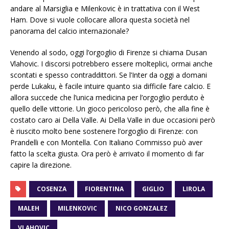
andare al Marsiglia e Milenkovic è in trattativa con il West
Ham. Dove si vuole collocare allora questa società nel
panorama del calcio internazionale?
Venendo al sodo, oggi l’orgoglio di Firenze si chiama Dusan
Vlahovic. I discorsi potrebbero essere molteplici, ormai anche
scontati e spesso contraddittori. Se l’Inter da oggi a domani
perde Lukaku, è facile intuire quanto sia difficile fare calcio. E
allora succede che l’unica medicina per l’orgoglio perduto è
quello delle vittorie. Un gioco pericoloso però, che alla fine è
costato caro ai Della Valle. Ai Della Valle in due occasioni però
è riuscito molto bene sostenere l’orgoglio di Firenze: con
Prandelli e con Montella. Con Italiano Commisso può aver
fatto la scelta giusta. Ora però è arrivato il momento di far
capire la direzione.
COSENZA
FIORENTINA
GIGLIO
LIROLA
MALEH
MILENKOVIC
NICO GONZALEZ
VLAHOVIC