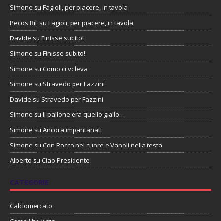
Simone
su
Fagioli, per piacere, in tavola
Pecos Bill
su
Fagioli, per piacere, in tavola
Davide
su
Finisse subito!
Simone
su
Finisse subito!
Simone
su
Como ci voleva
Simone
su
Stravedo per Fazzini
Davide
su
Stravedo per Fazzini
Simone
su
Il pallone era quello giallo…
Simone
su
Ancora impantanati
Simone
su
Con Rocco nel cuore e Vanoli nella testa
Alberto
su
Ciao Presidente
CATEGORIE
Calciomercato
Come l'ho vista