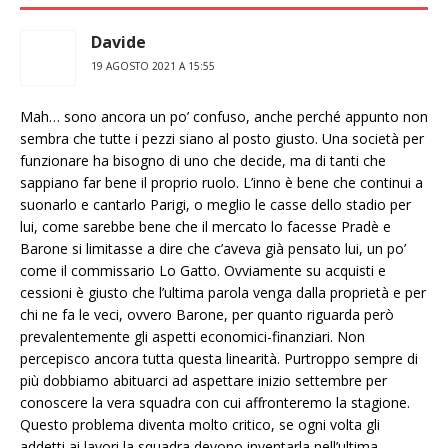
Davide
19 AGOSTO 2021 A 15:55
Mah… sono ancora un po’ confuso, anche perché appunto non
sembra che tutte i pezzi siano al posto giusto. Una società per
funzionare ha bisogno di uno che decide, ma di tanti che
sappiano far bene il proprio ruolo. L’inno è bene che continui a
suonarlo e cantarlo Parigi, o meglio le casse dello stadio per
lui, come sarebbe bene che il mercato lo facesse Pradè e
Barone si limitasse a dire che c’aveva già pensato lui, un po’
come il commissario Lo Gatto. Ovviamente su acquisti e
cessioni è giusto che l’ultima parola venga dalla proprietà e per
chi ne fa le veci, ovvero Barone, per quanto riguarda però
prevalentemente gli aspetti economici-finanziari. Non
percepisco ancora tutta questa linearità. Purtroppo sempre di
più dobbiamo abituarci ad aspettare inizio settembre per
conoscere la vera squadra con cui affronteremo la stagione.
Questo problema diventa molto critico, se ogni volta gli
addetti ai lavori la squadra devono inventarla nell’ultima