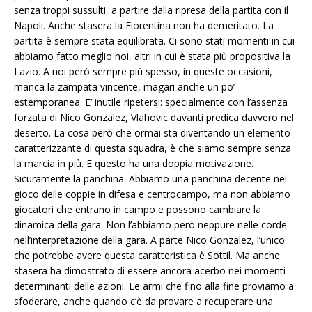
senza troppi sussulti, a partire dalla ripresa della partita con il
Napoli. Anche stasera la Fiorentina non ha demeritato. La
partita è sempre stata equilibrata. Ci sono stati momenti in cui
abbiamo fatto meglio noi, altri in cui è stata più propositiva la
Lazio. A noi però sempre più spesso, in queste occasioni,
manca la zampata vincente, magari anche un po’
estemporanea. E’ inutile ripetersi: specialmente con l’assenza
forzata di Nico Gonzalez, Vlahovic davanti predica davvero nel
deserto. La cosa però che ormai sta diventando un elemento
caratterizzante di questa squadra, è che siamo sempre senza
la marcia in più. E questo ha una doppia motivazione.
Sicuramente la panchina. Abbiamo una panchina decente nel
gioco delle coppie in difesa e centrocampo, ma non abbiamo
giocatori che entrano in campo e possono cambiare la
dinamica della gara. Non l’abbiamo però neppure nelle corde
nell’interpretazione della gara. A parte Nico Gonzalez, l’unico
che potrebbe avere questa caratteristica è Sottil. Ma anche
stasera ha dimostrato di essere ancora acerbo nei momenti
determinanti delle azioni. Le armi che fino alla fine proviamo a
sfoderare, anche quando c’è da provare a recuperare una