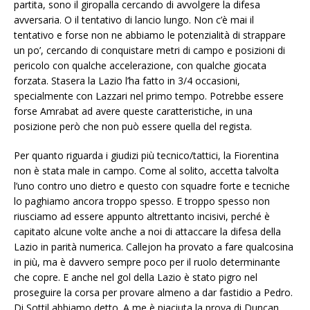
partita, sono il giropalla cercando di avvolgere la difesa
avversaria. O il tentativo di lancio lungo. Non c’è mai il
tentativo e forse non ne abbiamo le potenzialità di strappare
un po’, cercando di conquistare metri di campo e posizioni di
pericolo con qualche accelerazione, con qualche giocata
forzata. Stasera la Lazio l’ha fatto in 3/4 occasioni,
specialmente con Lazzari nel primo tempo. Potrebbe essere
forse Amrabat ad avere queste caratteristiche, in una
posizione però che non può essere quella del regista.
Per quanto riguarda i giudizi più tecnico/tattici, la Fiorentina
non è stata male in campo. Come al solito, accetta talvolta
l’uno contro uno dietro e questo con squadre forte e tecniche
lo paghiamo ancora troppo spesso. E troppo spesso non
riusciamo ad essere appunto altrettanto incisivi, perché è
capitato alcune volte anche a noi di attaccare la difesa della
Lazio in parità numerica. Callejon ha provato a fare qualcosina
in più, ma è davvero sempre poco per il ruolo determinante
che copre. E anche nel gol della Lazio è stato pigro nel
proseguire la corsa per provare almeno a dar fastidio a Pedro.
Di Sottil abbiamo detto. A me è piaciuta la prova di Duncan,