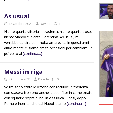
As usual
18 Ottobre 2021
Davide
1
Niente quarta vittoria in trasferta, niente quarto posto,
niente Vlahovic, niente Fiorentina. As usual, mi
verrebbe da dire con molta amarezza. In questi anni
difficilmente ci siamo creati occasioni per cambiare un
po’ volto al
[continua…]
Messi in riga
3 Ottobre 2021
Davide
0
Se tre sono state le vittorie consecutive in trasferta,
con stasera tre sono anche le sconfitte in campionato
con squadre sopra di noi in classifica. E così, dopo
Roma e Inter, anche dal Napoli siamo
[continua…]