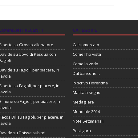
COMMENTI RECENTI
CATEGORIE
Alberto
su
Grosso allenatore
Calciomercato
Davide
su
Uovo di Pasqua con
Come l'ho vista
Fagioli
Come la vedo
Davide
su
Fagioli, per piacere, in
Dal bancone…
tavola
Io scrivo Fiorentina
Alberto
su
Fagioli, per piacere, in
tavola
Matita a segno
Simone
su
Fagioli, per piacere, in
Medagliere
tavola
Mondiale 2014
Pecos Bill
su
Fagioli, per piacere, in
Note Settimanali
tavola
Post-gara
Davide
su
Finisse subito!