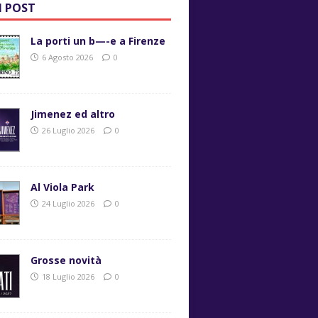
I POST
La porti un b—-e a Firenze
6 Agosto 2026
0
Jimenez ed altro
26 Luglio 2026
0
Al Viola Park
24 Luglio 2026
0
Grosse novità
18 Luglio 2026
0