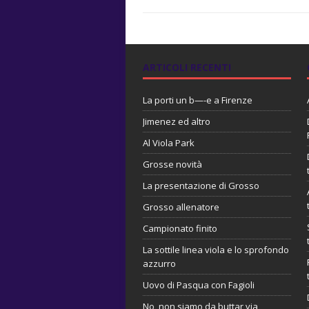
ARTICOLI RECENTI
La porti un b—-e a Firenze
Jimenez ed altro
Al Viola Park
Grosse novità
La presentazione di Grosso
Grosso allenatore
Campionato finito
La sottile linea viola e lo sprofondo
azzurro
Uovo di Pasqua con Fagioli
No, non siamo da buttar via