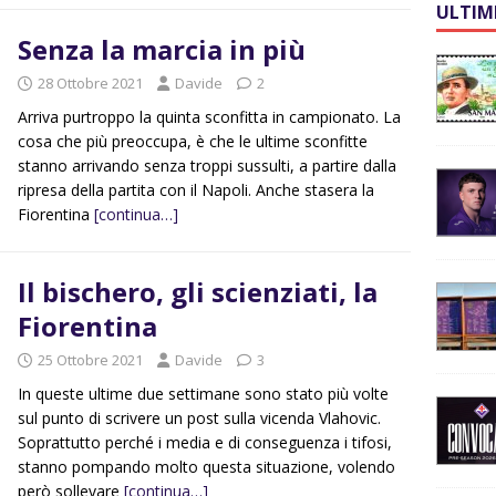
ULTIM
Senza la marcia in più
28 Ottobre 2021
Davide
2
Arriva purtroppo la quinta sconfitta in campionato. La
cosa che più preoccupa, è che le ultime sconfitte
stanno arrivando senza troppi sussulti, a partire dalla
ripresa della partita con il Napoli. Anche stasera la
Fiorentina
[continua…]
Il bischero, gli scienziati, la
Fiorentina
25 Ottobre 2021
Davide
3
In queste ultime due settimane sono stato più volte
sul punto di scrivere un post sulla vicenda Vlahovic.
Soprattutto perché i media e di conseguenza i tifosi,
stanno pompando molto questa situazione, volendo
però sollevare
[continua…]