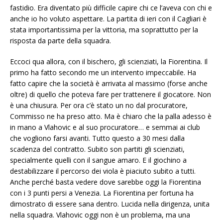
fastidio. Era diventato più difficile capire chi ce l’aveva con chi e
anche io ho voluto aspettare. La partita di ieri con il Cagliari è
stata importantissima per la vittoria, ma soprattutto per la
risposta da parte della squadra.
Eccoci qua allora, con il bischero, gli scienziati, la Fiorentina. Il
primo ha fatto secondo me un intervento impeccabile. Ha
fatto capire che la società è arrivata al massimo (forse anche
oltre) di quello che poteva fare per trattenere il giocatore. Non
è una chiusura. Per ora c’è stato un no dal procuratore,
Commisso ne ha preso atto. Ma è chiaro che la palla adesso è
in mano a Vlahovic e al suo procuratore… e semmai ai club
che vogliono farsi avanti. Tutto questo a 30 mesi dalla
scadenza del contratto. Subito son partiti gli scienziati,
specialmente quelli con il sangue amaro. E il giochino a
destabilizzare il percorso dei viola è piaciuto subito a tutti.
Anche perché basta vedere dove sarebbe oggi la Fiorentina
con i 3 punti persi a Venezia. La Fiorentina per fortuna ha
dimostrato di essere sana dentro. Lucida nella dirigenza, unita
nella squadra. Vlahovic oggi non è un problema, ma una