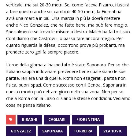
verticale, ma sui 20-30 metri. Se, come faceva Pizarro, riuscirà
a fare questo anche sui cambi di 40-50 metri, la Fiorentina
avrà una marcia in più. Una marcia in più la dovrà mettere
anche Nico Gonzalez, che ha fatto bene, ma può fare meglio.
Specialmente se trova le misure a destra. Maleh ha fatto il suo.
Confidiamo che Castrovilli lo passa fare ancora meglio. Per
quanto riguarda la difesa, occorrono prove più probanti, ma
prendere zero gol fa sempre piacere.
L’eroe della giornata inaspettato è stato Saponara. Penso che
Italiano sappia indovinare-prevedere bene quale siano le sue
partite. Ieri era una di quelle. Ritmi non esagerati, partita non
fisica, buoni spazi. Come successo con il Genoa, Saponara in
questo modo può dettare gioco nella sua zona. Non penso
che a Roma con la Lazio ci siano le stesse condizioni. Vediamo
cosa ne pensa Italiano.
BIRAGHI
CAGLIARI
FIORENTINA
GONZALEZ
SAPONARA
TORREIRA
VLAHOVIC