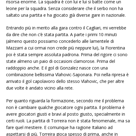
risorsa enorme. La squadra è con lui e lui si batte come un
leone per la squadra. Senza considerare che il serbo non ha
saltato una partita e ha giocato già diverse gare in nazionale.
Entrando più in merito alla gara contro il Cagliari, mi verrebbe
da dire che non c’è stata partita. A parte i primi 10 minuti
(almeno questo possiamo concederlo alle lamentele di
Mazzarri a cui ormai non crede più neppure lui), la Fiorentina
poi è stata sempre assoluta padrona. Prima del rigore ci sono
state almeno un paio di occasioni clamorose. Prima del
raddoppio anche. E il gol di Gonzalez nasce con una
combinazione bellissima Vlahovic-Saponara. Poi nella ripresa è
arrivato il gol capolavoro dello stesso Vlahovic, che per altre
due volte è andato vicino alla rete.
Per quanto riguarda la formazione, secondo me il problema
non è cambiare qualche giocatore ogni partita. Il problema è
avere giocatori giusti e bravi al posto giusto, specialmente in
certi ruoli. La partita di Torreira non è stata fenomenale, ma sa
fare quel mestiere. E comunque ha ragione Italiano ad
aspettarsi di più. Torreira gioca spesso di prima, anche in