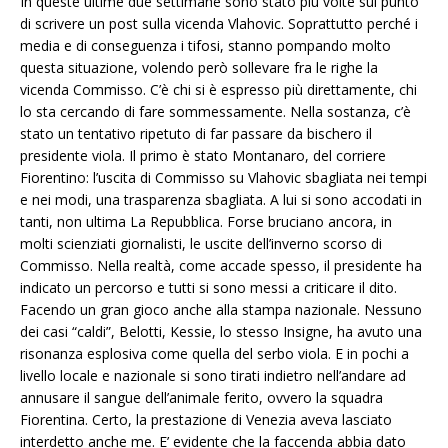
In queste ultime due settimane sono stato più volte sul punto
di scrivere un post sulla vicenda Vlahovic. Soprattutto perché i
media e di conseguenza i tifosi, stanno pompando molto
questa situazione, volendo però sollevare fra le righe la
vicenda Commisso. C’è chi si è espresso più direttamente, chi
lo sta cercando di fare sommessamente. Nella sostanza, c’è
stato un tentativo ripetuto di far passare da bischero il
presidente viola. Il primo è stato Montanaro, del corriere
Fiorentino: l’uscita di Commisso su Vlahovic sbagliata nei tempi
e nei modi, una trasparenza sbagliata. A lui si sono accodati in
tanti, non ultima La Repubblica. Forse bruciano ancora, in
molti scienziati giornalisti, le uscite dell’inverno scorso di
Commisso. Nella realtà, come accade spesso, il presidente ha
indicato un percorso e tutti si sono messi a criticare il dito.
Facendo un gran gioco anche alla stampa nazionale. Nessuno
dei casi “caldi”, Belotti, Kessie, lo stesso Insigne, ha avuto una
risonanza esplosiva come quella del serbo viola. E in pochi a
livello locale e nazionale si sono tirati indietro nell’andare ad
annusare il sangue dell’animale ferito, ovvero la squadra
Fiorentina. Certo, la prestazione di Venezia aveva lasciato
interdetto anche me. E’ evidente che la faccenda abbia dato