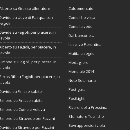
Alberto
su
Grosso allenatore
Calciomercato
Davide
su
Uovo di Pasqua con
Come l'ho vista
Fagioli
Come la vedo
Davide
su
Fagioli, per piacere, in
Dal bancone…
tavola
Io scrivo Fiorentina
Alberto
su
Fagioli, per piacere, in
tavola
Matita a segno
Simone
su
Fagioli, per piacere, in
Medagliere
tavola
Mondiale 2014
Pecos Bill
su
Fagioli, per piacere, in
Note Settimanali
tavola
Post-gara
Davide
su
Finisse subito!
PostLight
Simone
su
Finisse subito!
Ricordi della Prossima
Simone
su
Como ci voleva
Sfumature Tecniche
Simone
su
Stravedo per Fazzini
Sovrappensieri viola
Davide
su
Stravedo per Fazzini