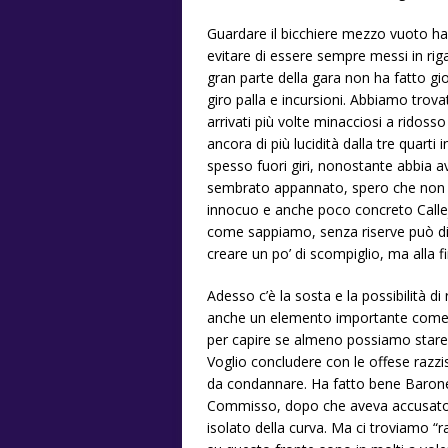
Guardare il bicchiere mezzo vuoto ha 
evitare di essere sempre messi in riga
gran parte della gara non ha fatto gi
giro palla e incursioni. Abbiamo trova
arrivati più volte minacciosi a ridoss
ancora di più lucidità dalla tre quar
spesso fuori giri, nonostante abbia a
sembrato appannato, spero che non sti
innocuo e anche poco concreto Callejon
come sappiamo, senza riserve può div
creare un po’ di scompiglio, ma alla f
Adesso c’è la sosta e la possibilità di
anche un elemento importante come Ca
per capire se almeno possiamo stare li
Voglio concludere con le offese razzi
da condannare. Ha fatto bene Barone
Commisso, dopo che aveva accusato i 
isolato della curva. Ma ci troviamo “