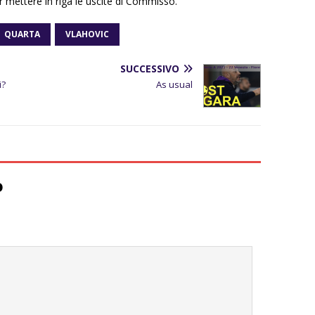
r mettere in riga le uscite di Commisso.
QUARTA
VLAHOVIC
SUCCESSIVO
i?
As usual
o