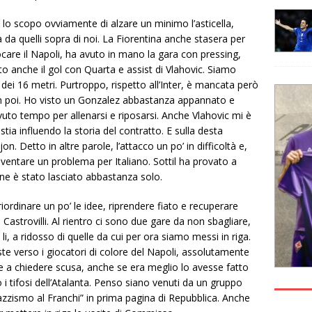
lo scopo ovviamente di alzare un minimo l’asticella,
 da quelli sopra di noi. La Fiorentina anche stasera per
ocare il Napoli, ha avuto in mano la gara con pressing,
to anche il gol con Quarta e assist di Vlahovic. Siamo
o dei 16 metri. Purtroppo, rispetto all’Inter, è mancata però
ti in poi. Ho visto un Gonzalez abbastanza appannato e
vuto tempo per allenarsi e riposarsi. Anche Vlahovic mi è
a influendo la storia del contratto. E sulla desta
. Detto in altre parole, l’attacco un po’ in difficoltà e,
entare un problema per Italiano. Sottil ha provato a
ine è stato lasciato abbastanza solo.
 riordinare un po’ le idee, riprendere fiato e recuperare
strovilli. Al rientro ci sono due gare da non sbagliare,
, a ridosso di quelle da cui per ora siamo messi in riga.
ste verso i giocatori di colore del Napoli, assolutamente
 a chiedere scusa, anche se era meglio lo avesse fatto
tifosi dell’Atalanta. Penso siano venuti da un gruppo
razzismo al Franchi” in prima pagina di Repubblica. Anche