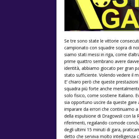
Se tre sono state le vittorie consecut
campionato con squadre sopra di noi i
siamo stati messi in riga, come d’altr
prime quattro sembrano avere davver
identità, abbiamo giocato per gran p
stato sufficiente. Volendo vedere il m
E’ chiaro però che queste prestazion
squadra più forte anche mentalmente e
solo fisico, come sostiene Italiano. Ev
sia opportuno uscire da queste gare 
imparare da errori che continuamo a r
della espulsione di Dragowsli con la 
riferimenti, regalando comode conclus
degli ultimi 15 minuti di gara, pratic
detto che serviva molto intelligenza c