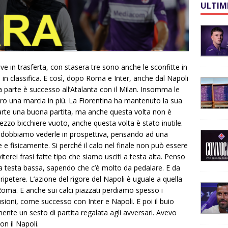
ULTIM
ive in trasferta, con stasera tre sono anche le sconfitte in
n classifica. E così, dopo Roma e Inter, anche dal Napoli
a parte è successo all’Atalanta con il Milan. Insomma le
o una marcia in più. La Fiorentina ha mantenuto la sua
arte una buona partita, ma anche questa volta non è
ezzo bicchiere vuoto, anche questa volta è stato inutile.
i dobbiamo vederle in prospettiva, pensando ad una
 fisicamente. Si perché il calo nel finale non può essere
iterei frasi fatte tipo che siamo usciti a testa alta. Penso
a testa bassa, sapendo che c’è molto da pedalare. E da
ipetere. L’azione del rigore del Napoli è uguale a quella
Roma. E anche sui calci piazzati perdiamo spesso i
ioni, come successo con Inter e Napoli. E poi il buio
amente un sesto di partita regalata agli avversari. Avevo
on il Napoli.