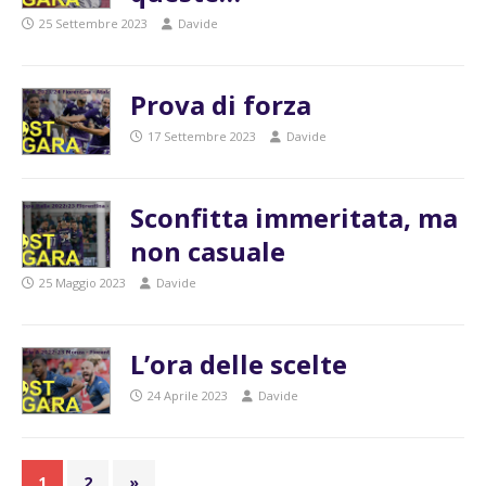
25 Settembre 2023
Davide
Prova di forza
17 Settembre 2023
Davide
Sconfitta immeritata, ma
non casuale
25 Maggio 2023
Davide
L’ora delle scelte
24 Aprile 2023
Davide
1
2
»