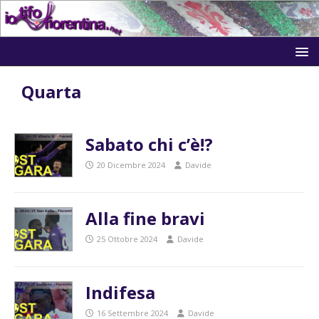
Quarta
Sabato chi c’è!?
20 Dicembre 2024
Davide
Alla fine bravi
25 Ottobre 2024
Davide
Indifesa
16 Settembre 2024
Davide