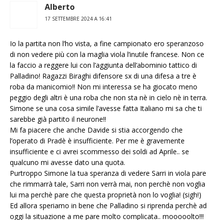
Alberto
17 SETTEMBRE 2024 A 16:41
Io la partita non l’ho vista, a fine campionato ero speranzoso
di non vedere più con la maglia viola l’inutile francese. Non ce
la faccio a reggere lui con l’aggiunta dell’abominio tattico di
Palladino! Ragazzi Biraghi difensore sx di una difesa a tre è
roba da manicomio!! Non mi interessa se ha giocato meno
peggio degli altri è una roba che non sta nè in cielo nè in terra.
Simone se una cosa simile l’avesse fatta Italiano mi sa che ti
sarebbe già partito il neurone!!
Mi fa piacere che anche Davide si stia accorgendo che
l’operato di Pradè è insufficiente. Per me è gravemente
insufficiente e ci avrei scommesso dei soldi ad Aprile.. se
qualcuno mi avesse dato una quota.
Purtroppo Simone la tua speranza di vedere Sarri in viola pare
che rimmarrà tale, Sarri non verrà mai, non perchè non voglia
lui ma perchè pare che questa proprietà non lo voglia! (sigh!)
Ed allora speriamo in bene che Palladino si riprenda perchè ad
oggi la situazione a me pare molto complicata.. mooooolto!!!