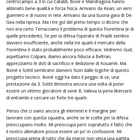
centrocampo a 3 in cui Cataldi, Bove e Mandragora hanno
abbinato bene qualità e forza fisica. Arrivano da Kean, un vero
guerriero e di nuovo in rete. Arrivano da una buona gara di De
Gea nella ripresa. Ma i tre gol del primo tempo ci dicono che
non era certo Terracciano il problema di questa Fiorentina (e di
quelle precedenti). Se per la difesa l’operato di Pradè sembra
davvero insufficiente, anche nella tre quarti il mercato della
Fiorentina è stato probabilmente poco efficace. Vedremo Gud,
aspettiamo Colpani, diamo ancora fiducia a Beltran,
apprezziamo le doti di sacrificio e dedizione di Kouamé. Ma
Ikoné e Sottil sembrano davvero fuori dalle logiche di questo
progetto tecnico. Ikoné oggi ha dato il peggio di se, una
prestazione da 3. Sottil dimostra ancora una volta di poter
essere un ottimo giocatore di serie B. Valeva la pena libersarsi
di entrambi e cercare un forte tre-quarti.
Penso che ci siano ancora gli elementi e il margine per
lavorare con questa squadra, anche se le scelte per la difesa
preoccupano molto. Mi preoccupa però sopratutto il fatto che
il nostro allenatore possa essere un po’ in confusione. Mi
preoccupa prima di tutto che da marzo non vinca una partita,