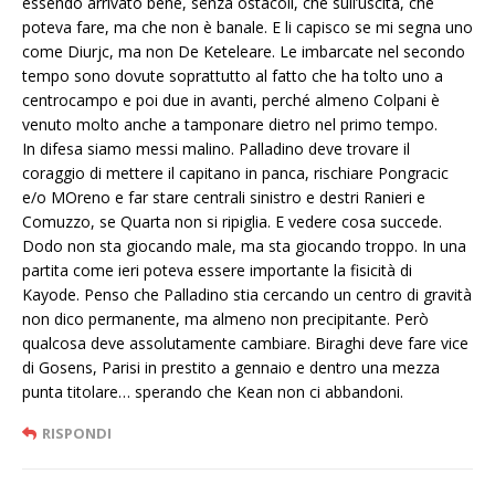
essendo arrivato bene, senza ostacoli, che sull’uscita, che
poteva fare, ma che non è banale. E li capisco se mi segna uno
come Diurjc, ma non De Keteleare. Le imbarcate nel secondo
tempo sono dovute soprattutto al fatto che ha tolto uno a
centrocampo e poi due in avanti, perché almeno Colpani è
venuto molto anche a tamponare dietro nel primo tempo.
In difesa siamo messi malino. Palladino deve trovare il
coraggio di mettere il capitano in panca, rischiare Pongracic
e/o MOreno e far stare centrali sinistro e destri Ranieri e
Comuzzo, se Quarta non si ripiglia. E vedere cosa succede.
Dodo non sta giocando male, ma sta giocando troppo. In una
partita come ieri poteva essere importante la fisicità di
Kayode. Penso che Palladino stia cercando un centro di gravità
non dico permanente, ma almeno non precipitante. Però
qualcosa deve assolutamente cambiare. Biraghi deve fare vice
di Gosens, Parisi in prestito a gennaio e dentro una mezza
punta titolare… sperando che Kean non ci abbandoni.
RISPONDI