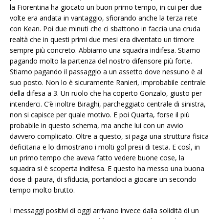
la Fiorentina ha giocato un buon primo tempo, in cui per due
volte era andata in vantaggio, sfiorando anche la terza rete
con Kean. Poi due minuti che ci sbattono in faccia una cruda
realtà che in questi primi due mesi era diventato un timore
sempre più concreto. Abbiamo una squadra indifesa. Stiamo
pagando molto la partenza del nostro difensore più forte.
Stiamo pagando il passaggio a un assetto dove nessuno è al
suo posto. Non lo è sicuramente Ranieri, improbabile centrale
della difesa a 3. Un ruolo che ha coperto Gonzalo, giusto per
intenderci. C’è inoltre Biraghi, parcheggiato centrale di sinistra,
non si capisce per quale motivo. E poi Quarta, forse il più
probabile in questo schema, ma anche lui con un avvio
davvero complicato. Oltre a questo, si paga una struttura fisica
deficitaria e lo dimostrano i molti gol presi di testa. E così, in
un primo tempo che aveva fatto vedere buone cose, la
squadra si è scoperta indifesa. E questo ha messo una buona
dose di paura, di sfiducia, portandoci a giocare un secondo
tempo molto brutto.
I messaggi positivi di oggi arrivano invece dalla solidità di un