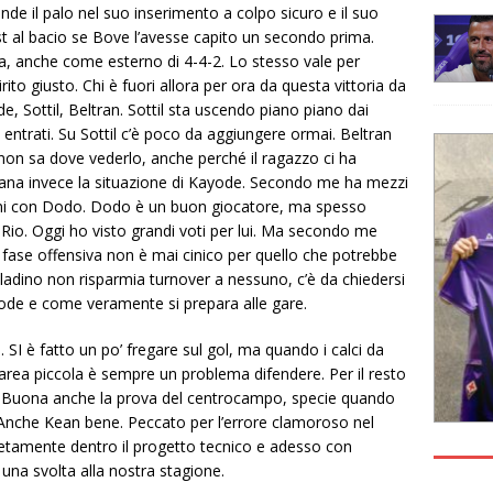
nde il palo nel suo inserimento a colpo sicuro e il suo
st al bacio se Bove l’avesse capito un secondo prima.
ica, anche come esterno di 4-4-2. Lo stesso vale per
to giusto. Chi è fuori allora per ora da questa vittoria da
Sottil, Beltran. Sottil sta uscendo piano piano dai
o entrati. Su Sottil c’è poco da aggiungere ormai. Beltran
non sa dove vederlo, anche perché il ragazzo ci ha
na invece la situazione di Kayode. Secondo me ha mezzi
ioni con Dodo. Dodo è un buon giocatore, ma spesso
Rio. Oggi ho visto grandi voti per lui. Ma secondo me
fase offensiva non è mai cinico per quello che potrebbe
lladino non risparmia turnover a nessuno, c’è da chiedersi
ode e come veramente si prepara alle gare.
. SI è fatto un po’ fregare sul gol, ma quando i calci da
l’area piccola è sempre un problema difendere. Per il resto
tà. Buona anche la prova del centrocampo, specie quando
. Anche Kean bene. Peccato per l’errore clamoroso nel
letamente dentro il progetto tecnico e adesso con
a svolta alla nostra stagione.