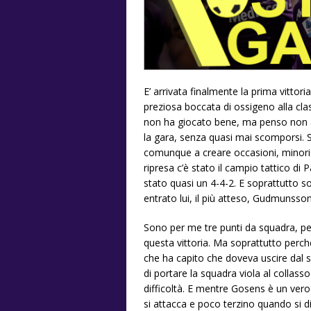
E’ arrivata finalmente la prima vittor
preziosa boccata di ossigeno alla clas
non ha giocato bene, ma penso non a
la gara, senza quasi mai scomporsi. 
comunque a creare occasioni, minori m
ripresa c’è stato il campio tattico di
stato quasi un 4-4-2. E soprattutto so
entrato lui, il più atteso, Gudmunsson
Sono per me tre punti da squadra, per
questa vittoria. Ma soprattutto perc
che ha capito che doveva uscire dal 
di portare la squadra viola al collass
difficoltà. E mentre Gosens è un ver
si attacca e poco terzino quando si d