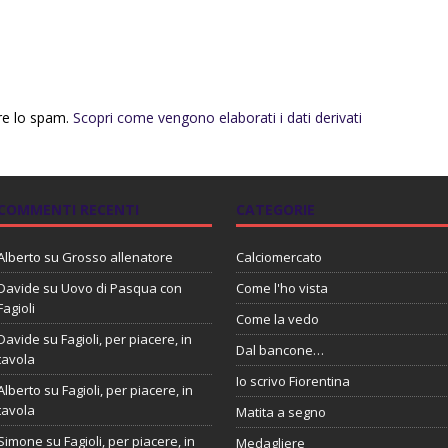
rre lo spam.
Scopri come vengono elaborati i dati derivati
COMMENTI RECENTI
CATEGORIE
Alberto
su
Grosso allenatore
Calciomercato
Davide
su
Uovo di Pasqua con
Come l'ho vista
Fagioli
Come la vedo
Davide
su
Fagioli, per piacere, in
Dal bancone…
tavola
Io scrivo Fiorentina
Alberto
su
Fagioli, per piacere, in
tavola
Matita a segno
Simone
su
Fagioli, per piacere, in
Medagliere