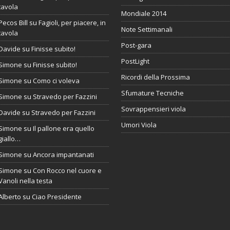
tavola
Mondiale 2014
Pecos Bill
su
Fagioli, per piacere, in
Note Settimanali
tavola
Post-gara
Davide
su
Finisse subito!
PostLight
Simone
su
Finisse subito!
Ricordi della Prossima
Simone
su
Como ci voleva
Sfumature Tecniche
Simone
su
Stravedo per Fazzini
Sovrappensieri viola
Davide
su
Stravedo per Fazzini
Umori Viola
Simone
su
Il pallone era quello
giallo…
Simone
su
Ancora impantanati
Simone
su
Con Rocco nel cuore e
Vanoli nella testa
Alberto
su
Ciao Presidente