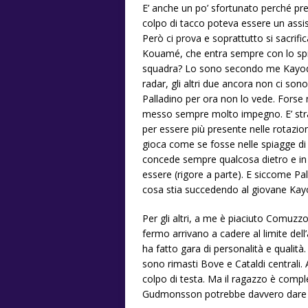
E’ anche un po’ sfortunato perché pre
colpo di tacco poteva essere un assi
Però ci prova e soprattutto si sacrif
Kouamé, che entra sempre con lo spiri
squadra? Lo sono secondo me Kayode, 
radar, gli altri due ancora non ci son
Palladino per ora non lo vede. Forse 
messo sempre molto impegno. E’ stra
per essere più presente nelle rotaz
gioca come se fosse nelle spiagge di 
concede sempre qualcosa dietro e in 
essere (rigore a parte). E siccome Pa
cosa stia succedendo al giovane Kay
Per gli altri, a me è piaciuto Comuzzo
fermo arrivano a cadere al limite del
ha fatto gara di personalità e quali
sono rimasti Bove e Cataldi centrali
colpo di testa. Ma il ragazzo è comp
Gudmonsson potrebbe davvero dare un