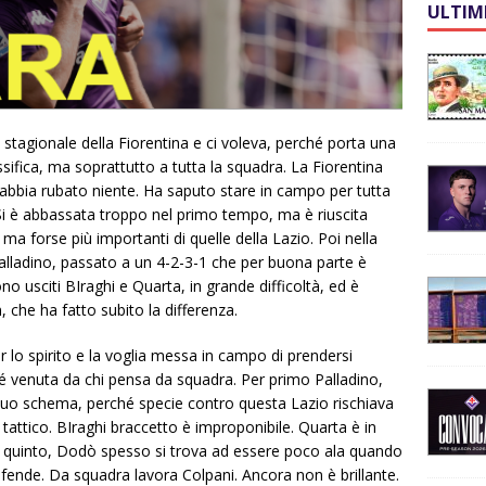
ULTIM
ia stagionale della Fiorentina e ci voleva, perché porta una
sifica, ma soprattutto a tutta la squadra. La Fiorentina
bbia rubato niente. Ha saputo stare in campo per tutta
Si è abbassata troppo nel primo tempo, ma è riuscita
a forse più importanti di quelle della Lazio. Poi nella
 Palladino, passato a un 4-2-3-1 che per buona parte è
no usciti BIraghi e Quarta, in grande difficoltà, ed è
, che ha fatto subito la differenza.
 lo spirito e la voglia messa in campo di prendersi
hé venuta da chi pensa da squadra. Per primo Palladino,
suo schema, perché specie contro questa Lazio rischiava
o tattico. BIraghi braccetto è improponibile. Quarta è in
o quinto, Dodò spesso si trova ad essere poco ala quando
ifende. Da squadra lavora Colpani. Ancora non è brillante.