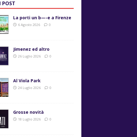
I POST
La porti un b—-e a Firenze
6 Agosto 2026
0
Jimenez ed altro
26 Luglio 2026
0
Al Viola Park
24 Luglio 2026
0
Grosse novità
18 Luglio 2026
0