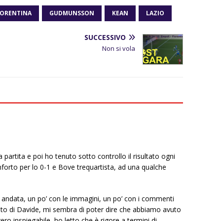
IORENTINA
GUDMUNSSON
KEAN
LAZIO
SUCCESSIVO
Non si vola
lla partita e poi ho tenuto sotto controllo il risultato ogni
forto per lo 0-1 e Bove trequartista, ad una qualche
 andata, un po’ con le immagini, un po’ con i commenti
sto di Davide, mi sembra di poter dire che abbiamo avuto
ero inspiegabile, ho letto che è rigore a termini di