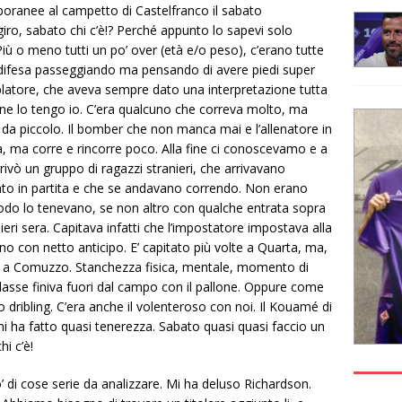
poranee al campetto di Castelfranco il sabato
giro, sabato chi c’è!? Perché appunto lo sapevi solo
Più o meno tutti un po’ over (età e/o peso), c’erano tutte
a difesa passeggiando ma pensando di avere piedi super
 driblatore, che aveva sempre dato una interpretazione tutta
llone lo tengo io. C’era qualcuno che correva molto, ma
n da piccolo. Il bomber che non manca mai e l’allenatore in
 ma corre e rincorre poco. Alla fine ci conoscevamo e a
rivò un gruppo di ragazzi stranieri, che arrivavano
nto in partita e che se andavano correndo. Non erano
modo lo tenevano, se non altro con qualche entrata sopra
 ieri sera. Capitava infatti che l’impostatore impostava alla
vano con netto anticipo. E’ capitato più volte a Quarta, ma,
 a Comuzzo. Stanchezza fisica, mentale, momento di
dasse finiva fuori dal campo con il pallone. Oppure come
o dribling. C’era anche il volenteroso con noi. Il Kouamé di
oni ha fatto quasi tenerezza. Sabato quasi quasi faccio un
i c’è!
 di cose serie da analizzare. Mi ha deluso Richardson.