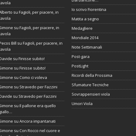
tavola
Io scrivo Fiorentina
Alberto
su
Fagioli, per piacere, in
tavola
Matita a segno
Simone
su
Fagioli, per piacere, in
Medagliere
tavola
Mondiale 2014
Pecos Bill
su
Fagioli, per piacere, in
Note Settimanali
tavola
Post-gara
Davide
su
Finisse subito!
PostLight
Simone
su
Finisse subito!
Ricordi della Prossima
Simone
su
Como ci voleva
Sfumature Tecniche
Simone
su
Stravedo per Fazzini
Sovrappensieri viola
Davide
su
Stravedo per Fazzini
Umori Viola
Simone
su
Il pallone era quello
giallo…
Simone
su
Ancora impantanati
Simone
su
Con Rocco nel cuore e