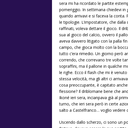
sera mi ha ricordato le partite estem
pomeriggio. In settimana chiedevi in 
quando arrivavi e si faceva la conta. 
le tipologie. L’impostatore, che dall
raffinati, voleva dettare il gioco. Il
sua al gioco del calcio, ovvero il pa
aveva davvero litigato con la palla fi
campo, che gioca molto con la bocca,
tutto c’era rimedio. Un giorno però ar
correndo, che correvano tre volte ta
sopraffini, ma il pallone in qualche 
le righe. Ecco il flash che mi è venuto
stessa velocità, ma gli altri ci arriva
cosa preoccupante, è capitato anche
flessione? Il driblomane bene che an
Ikoné ieri sera, incianpava già al prim
turno, che ieri sera però in certe azi
salto a Castelfranco… voglio vedere ch
Uscendo dallo scherzo, ci sono un po’