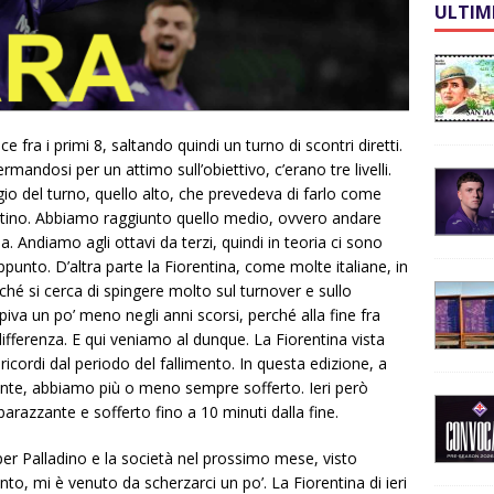
ULTIM
 fra i primi 8, saltando quindi un turno di scontri diretti.
rmandosi per un attimo sull’obiettivo, c’erano tre livelli.
o del turno, quello alto, che prevedeva di farlo come
ino. Abbiamo raggiunto quello medio, ovvero andare
ea. Andiamo agli ottavi da terzi, quindi in teoria ci sono
ppunto. D’altra parte la Fiorentina, come molte italiane, in
ché si cerca di spingere molto sul turnover e sullo
iva un po’ meno negli anni scorsi, perché alla fine fra
 differenza. E qui veniamo al dunque. La Fiorentina vista
 ricordi dal periodo del fallimento. In questa edizione, a
dente, abbiamo più o meno sempre sofferto. Ieri però
azzante e sofferto fino a 10 minuti dalla fine.
r Palladino e la società nel prossimo mese, visto
nto, mi è venuto da scherzarci un po’. La Fiorentina di ieri