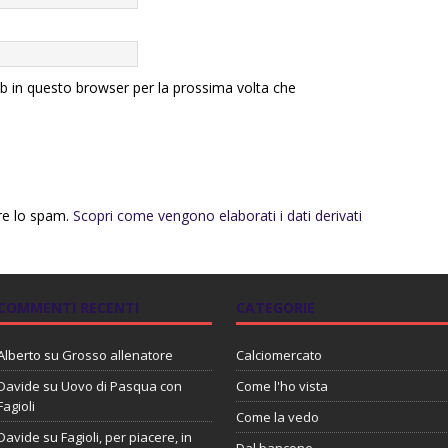
eb in questo browser per la prossima volta che
rre lo spam.
Scopri come vengono elaborati i dati derivati
COMMENTI RECENTI
CATEGORIE
Alberto
su
Grosso allenatore
Calciomercato
Davide
su
Uovo di Pasqua con
Come l'ho vista
Fagioli
Come la vedo
Davide
su
Fagioli, per piacere, in
Dal bancone…