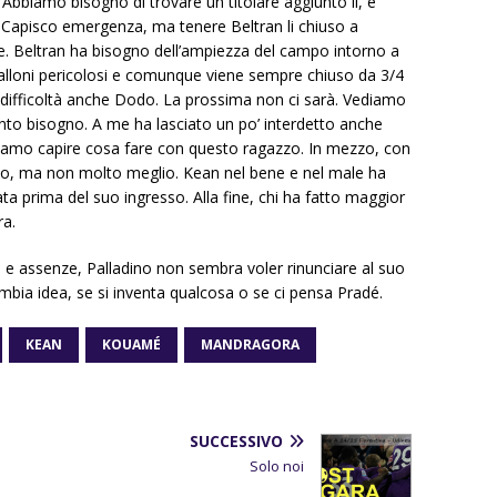
 Abbiamo bisogno di trovare un titolare aggiunto li, e
e. Capisco emergenza, ma tenere Beltran li chiuso a
. Beltran ha bisogno dell’ampiezza del campo intorno a
palloni pericolosi e comunque viene sempre chiuso da 3/4
n difficoltà anche Dodo. La prossima non ci sarà. Vediamo
to bisogno. A me ha lasciato un po’ interdetto anche
bbiamo capire cosa fare con questo ragazzo. In mezzo, con
io, ma non molto meglio. Kean nel bene e nel male ha
ta prima del suo ingresso. Alla fine, chi ha fatto maggior
ra.
 e assenze, Palladino non sembra voler rinunciare al suo
mbia idea, se si inventa qualcosa o se ci pensa Pradé.
KEAN
KOUAMÉ
MANDRAGORA
SUCCESSIVO
Solo noi