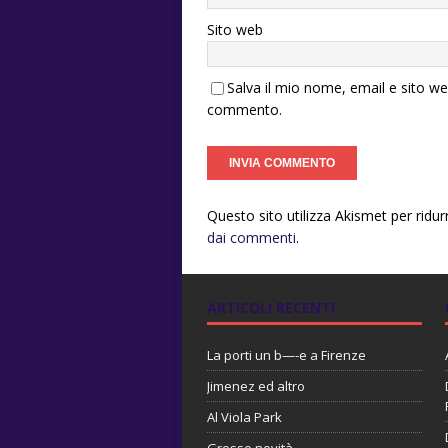
Sito web
Salva il mio nome, email e sito w
commento.
Questo sito utilizza Akismet per ridu
dai commenti
.
ARTICOLI RECENTI
La porti un b—-e a Firenze
Jimenez ed altro
Al Viola Park
Grosse novità