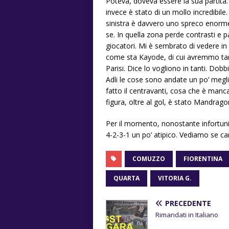
Poteva, doveva essere la sua partita.
invece è stato di un mollo incredibil
sinistra è davvero uno spreco enorme
se. In quella zona perde contrasti e 
giocatori. Mi è sembrato di vedere i
come sta Kayode, di cui avremmo tan
Parisi. Dice lo vogliono in tanti. Do
Adli le cose sono andate un po’ megl
fatto il centravanti, cosa che è manca
figura, oltre al gol, è stato Mandrago
Per il momento, nonostante infortuni
4-2-3-1 un po’ atipico. Vediamo se ca
COMUZZO
FIORENTINA
QUARTA
VITORIA G.
PRECEDENTE
Rimandati in Italiano