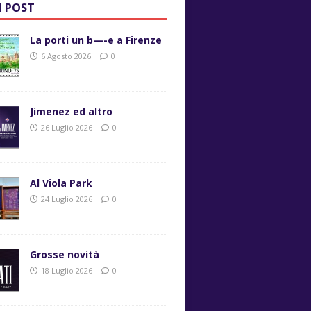
I POST
La porti un b—-e a Firenze
6 Agosto 2026
0
Jimenez ed altro
26 Luglio 2026
0
Al Viola Park
24 Luglio 2026
0
Grosse novità
18 Luglio 2026
0