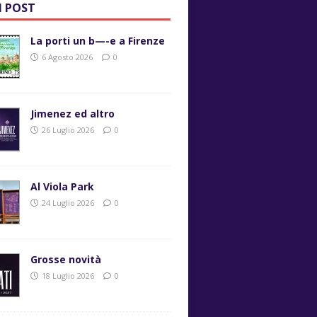
I POST
La porti un b—-e a Firenze
6 Agosto 2026
0
Jimenez ed altro
26 Luglio 2026
0
Al Viola Park
24 Luglio 2026
0
Grosse novità
18 Luglio 2026
0