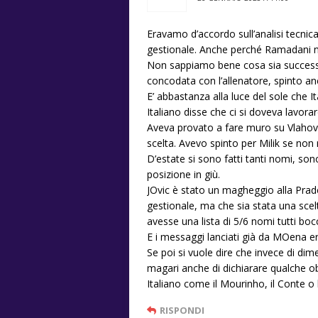
Eravamo d’accordo sull’analisi tecnic
gestionale. Anche perché Ramadani non
Non sappiamo bene cosa sia success
concodata con l’allenatore, spinto a
E’ abbastanza alla luce del sole che I
Italiano disse che ci si doveva lavora
Aveva provato a fare muro su Vlahovi
scelta. Avevo spinto per Milik se non
D’estate si sono fatti tanti nomi, sono
posizione in giù.
JOvic è stato un magheggio alla Prad
gestionale, ma che sia stata una scel
avesse una lista di 5/6 nomi tutti bocc
E i messaggi lanciati già da MOena er
Se poi si vuole dire che invece di dim
magari anche di dichiarare qualche o
Italiano come il Mourinho, il Conte o 
RISPONDI