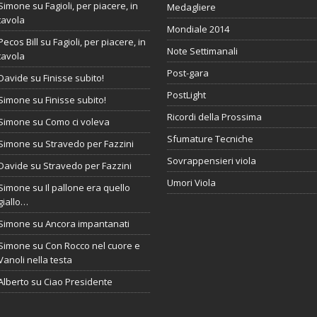
Simone
su
Fagioli, per piacere, in
Medagliere
tavola
Mondiale 2014
Pecos Bill
su
Fagioli, per piacere, in
Note Settimanali
tavola
Post-gara
Davide
su
Finisse subito!
PostLight
Simone
su
Finisse subito!
Ricordi della Prossima
Simone
su
Como ci voleva
Sfumature Tecniche
Simone
su
Stravedo per Fazzini
Sovrappensieri viola
Davide
su
Stravedo per Fazzini
Umori Viola
Simone
su
Il pallone era quello
giallo…
Simone
su
Ancora impantanati
Simone
su
Con Rocco nel cuore e
Vanoli nella testa
Alberto
su
Ciao Presidente