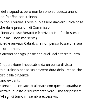
a della squadra, però non lo sono su questa analisi
 fa affari con Italiano.
o con Torreira. Forse può essere davvero unica cosa
nche dalle pressioni di Commisso.
taliano volesse Berardi e è arrivato Ikoné e lo stesso
re (alias… non me serve).
c ed è arrivato Cabral, che non penso fosse una sua
 ricordo male.
 arrivati per ogni posizione quelli dalla terza/quarta
é, operazione impeccabile da un punto di vista
ta di Italiano penso sia davvero dura dirlo. Penso che
iati dalla dirigenza.
ano evidenti.
ettersi ha accettato di allenare con questa squadra e
biettivo, questo è sicuramente vero… ma far passare
l’Allegri di turno mi sembra eccessivo.