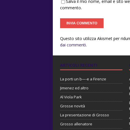
Salva il mio nome, email e sito w
commento.
Questo sito utilizza Akismet per ridu
dai commenti
.
ARTICOLI RECENTI
La porti un b—-e a Firenze
Jimenez ed altro
Al Viola Park
Grosse novità
La presentazione di Grosso
Grosso allenatore