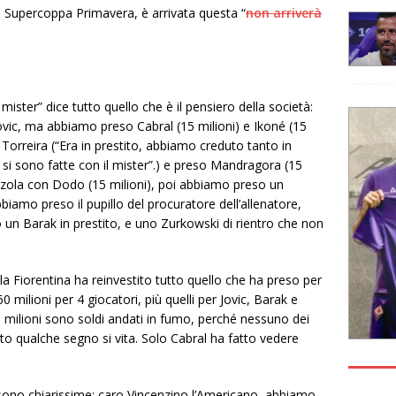
lla Supercoppa Primavera, è arrivata questa “
non arriverà
 mister” dice tutto quello che è il pensiero della società:
ic, ma abbiamo preso Cabral (15 milioni) e Ikoné (15
 Torreira (“Era in prestito, abbiamo creduto tanto in
 si sono fatte con il mister”.) e preso Mandragora (15
zola con Dodo (15 milioni), poi abbiamo preso un
iamo preso il pupillo del procuratore dell’allenatore,
o un Barak in prestito, e uno Zurkowski di rientro che non
 Fiorentina ha reinvestito tutto quello che ha preso per
 milioni per 4 giocatori, più quelli per Jovic, Barak e
 milioni sono soldi andati in fumo, perché nessuno dei
ato qualche segno si vita. Solo Cabral ha fatto vedere
sono chiarissime: caro Vincenzino l’Americano, abbiamo