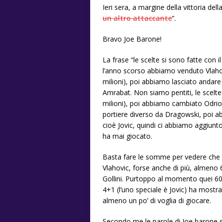
Ieri sera, a margine della vittoria de
un altro attaccante
“.
Bravo Joe Barone!
La frase “le scelte si sono fatte con il
l’anno scorso abbiamo venduto Vlahov
milioni), poi abbiamo lasciato andare
Amrabat. Non siamo pentiti, le scelte
milioni), poi abbiamo cambiato Odrio
portiere diverso da Dragowski, poi abb
cioè Jovic, quindi ci abbiamo aggiunt
ha mai giocato.
Basta fare le somme per vedere che la
Vlahovic, forse anche di più, almeno 60
Gollini. Purtoppo al momento quei 60
4+1 (l’uno speciale è Jovic) ha mostr
almeno un po’ di voglia di giocare.
Secondo me le parole di Joe barone 