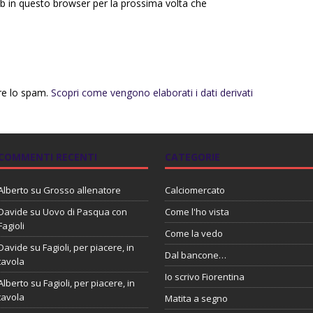
eb in questo browser per la prossima volta che
rre lo spam.
Scopri come vengono elaborati i dati derivati
COMMENTI RECENTI
CATEGORIE
Alberto
su
Grosso allenatore
Calciomercato
Davide
su
Uovo di Pasqua con
Come l'ho vista
Fagioli
Come la vedo
Davide
su
Fagioli, per piacere, in
Dal bancone…
tavola
Io scrivo Fiorentina
Alberto
su
Fagioli, per piacere, in
tavola
Matita a segno