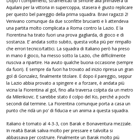
Dopo i complimenti, strameritati di Simone alla primavera di
Aquilani per la vittoria in supercoppa, stasera è giusto replicare
per questo bel pareggio della prima squadra. Bravi ragazzi 2!
Venivano comunque da due sconfitte brucianti e li attendeva
una partita molto complicata a Roma contro la Lazio. E la
Fiorentina ha tirato fuori una prova gagliarda, di gioco e di
sostanza. E’ andata sotto subito, questa volta più per rimpallo
che errori tecnico/tattici. La squadra di Italiano però ha preso
in mano il gioco, ha messo sotto la Lazio, che difficilmente
riusciva a ripartire. Ha avuto qualche buona occasione (sempre
da fuori). E sempre da fuori ha trovato ad inizio ripresa un gran
gol di Gonzalez, finalmente titolare. E dopo il pareggio, seppur
la Lazio abbia provato a spingere e a forzare, è andata più
vicina la Fiorentina al gol, fino alla traversa colpita da un metro
da Milenkovic. E sarebbe stato il colpo del Ko, perché a pochi
secondi dal termine. La Fiorentina comunque porta a casa un
punto che ridà un po’ di fiducia e un anima a questa squadra.
Italiano è tornato al 4-3-3, con Barak e Bonaventura mezzale.
In realtà Barak saliva molto per pressare e talvolta si
abbassava per costruire. Finalmente un Barak molto più