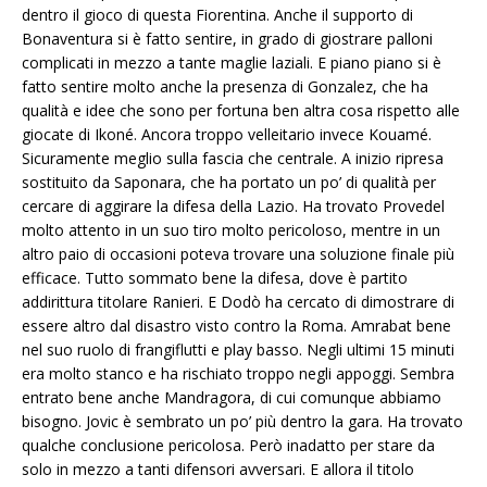
dentro il gioco di questa Fiorentina. Anche il supporto di
Bonaventura si è fatto sentire, in grado di giostrare palloni
complicati in mezzo a tante maglie laziali. E piano piano si è
fatto sentire molto anche la presenza di Gonzalez, che ha
qualità e idee che sono per fortuna ben altra cosa rispetto alle
giocate di Ikoné. Ancora troppo velleitario invece Kouamé.
Sicuramente meglio sulla fascia che centrale. A inizio ripresa
sostituito da Saponara, che ha portato un po’ di qualità per
cercare di aggirare la difesa della Lazio. Ha trovato Provedel
molto attento in un suo tiro molto pericoloso, mentre in un
altro paio di occasioni poteva trovare una soluzione finale più
efficace. Tutto sommato bene la difesa, dove è partito
addirittura titolare Ranieri. E Dodò ha cercato di dimostrare di
essere altro dal disastro visto contro la Roma. Amrabat bene
nel suo ruolo di frangiflutti e play basso. Negli ultimi 15 minuti
era molto stanco e ha rischiato troppo negli appoggi. Sembra
entrato bene anche Mandragora, di cui comunque abbiamo
bisogno. Jovic è sembrato un po’ più dentro la gara. Ha trovato
qualche conclusione pericolosa. Però inadatto per stare da
solo in mezzo a tanti difensori avversari. E allora il titolo