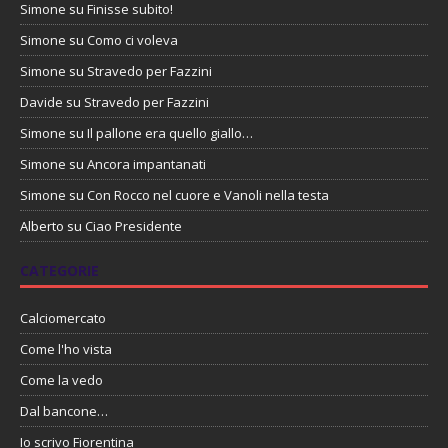
Simone
su
Finisse subito!
Simone
su
Como ci voleva
Simone
su
Stravedo per Fazzini
Davide
su
Stravedo per Fazzini
Simone
su
Il pallone era quello giallo…
Simone
su
Ancora impantanati
Simone
su
Con Rocco nel cuore e Vanoli nella testa
Alberto
su
Ciao Presidente
CATEGORIE
Calciomercato
Come l'ho vista
Come la vedo
Dal bancone…
Io scrivo Fiorentina