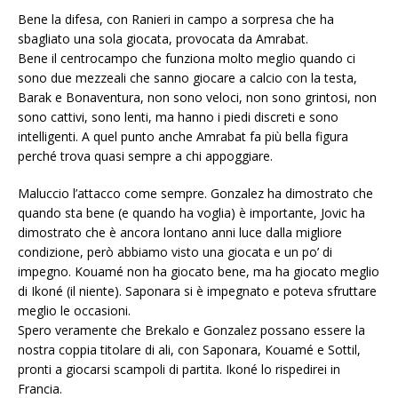
Bene la difesa, con Ranieri in campo a sorpresa che ha
sbagliato una sola giocata, provocata da Amrabat.
Bene il centrocampo che funziona molto meglio quando ci
sono due mezzeali che sanno giocare a calcio con la testa,
Barak e Bonaventura, non sono veloci, non sono grintosi, non
sono cattivi, sono lenti, ma hanno i piedi discreti e sono
intelligenti. A quel punto anche Amrabat fa più bella figura
perché trova quasi sempre a chi appoggiare.
Maluccio l’attacco come sempre. Gonzalez ha dimostrato che
quando sta bene (e quando ha voglia) è importante, Jovic ha
dimostrato che è ancora lontano anni luce dalla migliore
condizione, però abbiamo visto una giocata e un po’ di
impegno. Kouamé non ha giocato bene, ma ha giocato meglio
di Ikoné (il niente). Saponara si è impegnato e poteva sfruttare
meglio le occasioni.
Spero veramente che Brekalo e Gonzalez possano essere la
nostra coppia titolare di ali, con Saponara, Kouamé e Sottil,
pronti a giocarsi scampoli di partita. Ikoné lo rispedirei in
Francia.