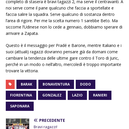
completo di stasera è bravi tagazzi 2, ma serve il centravanti. A
noi serve come il pane qualcuno che faccia a sportellate e
faccia salire la squadra. Serve qualcuno di sostanza dentro
l’area di rigore. Per me la scelta numero 1 sarebbe Beto. Ma
siccome l’Udinese non lo cede a gennaio, dobbiamo sperare di
arrivare a Zapata.
Questo è il messaggio per Pradé e Barone, mentre Italiano e i
suoi (attuali) ragazzi dovranno pensare già da domani come
cambiare la tendenza delle ultime gare contro il Toro di Juric,
perché in un modo o nell’altro, mercoledì è troppo importante
trovare la vittoria.
BARAK
BONAVENTURA
DODO
FIORENTINA
GONZALEZ
LAZIO
RANIERI
SAPONARA
PRECEDENTE
Bravi ragazzi!