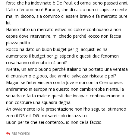
forte che ha indovinato è De Paul, ed ormai sono passati anni.
L’altro fenomeno è Barone, che di calcio non ci capisce niente
ma, mi dicono, sia convinto di essere bravo e fa mercato pure
lui.
Hanno fatto un mercato estivo ridicolo e continuano a non
capire dove intervenire, mi chiedo perché Rocco non faccia
piazza pulita.
Rocco ha dato un buon budget per gli acquisti ed ha
aumentato il budget per gli stipendi e questi due fenomeni
cosa hanno ottenuto in 4 anni?
Niente, un anno buono perché Italiano ha portato una ventata
di entusiamo e gioco, due anni di salvezza risicata e poi?
Magari se l’inter vincerà con la Juve e noi con la Cremonese,
andremmo in europa ma questo non cambierebbe niente, la
squadra e fatta male e questi due incapaci continuaeranno a
non costruire una squadra degna.
Ah ovviamente io la presentazione non l’ho seguita, stimando
zero il DS e il DG.. mi sarei solo incazzato.
Buon per te che sei contento.. io non ce la faccio.
RISPONDI