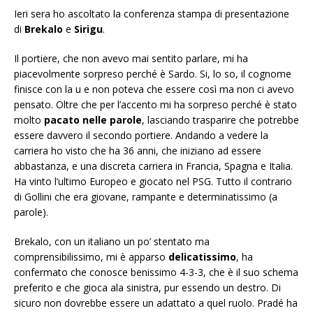
Ieri sera ho ascoltato la conferenza stampa di presentazione
di
Brekalo
e
Sirigu
.
Il portiere, che non avevo mai sentito parlare, mi ha
piacevolmente sorpreso perché è Sardo. Si, lo so, il cognome
finisce con la u e non poteva che essere così ma non ci avevo
pensato. Oltre che per l’accento mi ha sorpreso perché è stato
molto
pacato nelle parole
, lasciando trasparire che potrebbe
essere davvero il secondo portiere. Andando a vedere la
carriera ho visto che ha 36 anni, che iniziano ad essere
abbastanza, e una discreta carriera in Francia, Spagna e Italia.
Ha vinto l’ultimo Europeo e giocato nel PSG. Tutto il contrario
di Gollini che era giovane, rampante e determinatissimo (a
parole).
Brekalo, con un italiano un po’ stentato ma
comprensibilissimo, mi è apparso
delicatissimo
, ha
confermato che conosce benissimo 4-3-3, che è il suo schema
preferito e che gioca ala sinistra, pur essendo un destro. Di
sicuro non dovrebbe essere un adattato a quel ruolo. Pradé ha