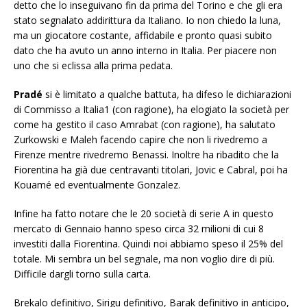
detto che lo inseguivano fin da prima del Torino e che gli era
stato segnalato addirittura da Italiano. Io non chiedo la luna,
ma un giocatore costante, affidabile e pronto quasi subito
dato che ha avuto un anno interno in Italia. Per piacere non
uno che si eclissa alla prima pedata.
Pradé
si è limitato a qualche battuta, ha difeso le dichiarazioni
di Commisso a Italia1 (con ragione), ha elogiato la società per
come ha gestito il caso Amrabat (con ragione), ha salutato
Zurkowski e Maleh facendo capire che non li rivedremo a
Firenze mentre rivedremo Benassi. Inoltre ha ribadito che la
Fiorentina ha già due centravanti titolari, Jovic e Cabral, poi ha
Kouamé ed eventualmente Gonzalez.
Infine ha fatto notare che le 20 società di serie A in questo
mercato di Gennaio hanno speso circa 32 milioni di cui 8
investiti dalla Fiorentina. Quindi noi abbiamo speso il 25% del
totale. Mi sembra un bel segnale, ma non voglio dire di più.
Difficile dargli torno sulla carta.
Brekalo definitivo, Sirigu definitivo, Barak definitivo in anticipo,