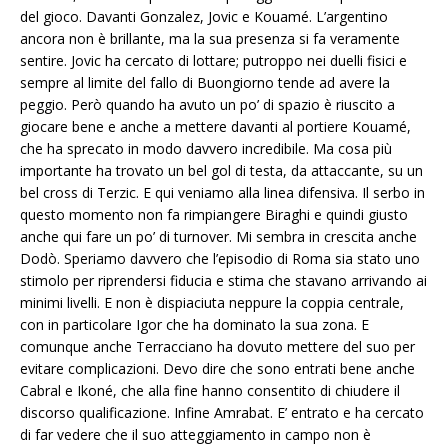
del gioco. Davanti Gonzalez, Jovic e Kouamé. L’argentino
ancora non è brillante, ma la sua presenza si fa veramente
sentire. Jovic ha cercato di lottare; putroppo nei duelli fisici e
sempre al limite del fallo di Buongiorno tende ad avere la
peggio. Però quando ha avuto un po’ di spazio è riuscito a
giocare bene e anche a mettere davanti al portiere Kouamé,
che ha sprecato in modo davvero incredibile. Ma cosa più
importante ha trovato un bel gol di testa, da attaccante, su un
bel cross di Terzic. E qui veniamo alla linea difensiva. Il serbo in
questo momento non fa rimpiangere Biraghi e quindi giusto
anche qui fare un po’ di turnover. Mi sembra in crescita anche
Dodò. Speriamo davvero che l’episodio di Roma sia stato uno
stimolo per riprendersi fiducia e stima che stavano arrivando ai
minimi livelli. E non è dispiaciuta neppure la coppia centrale,
con in particolare Igor che ha dominato la sua zona. E
comunque anche Terracciano ha dovuto mettere del suo per
evitare complicazioni. Devo dire che sono entrati bene anche
Cabral e Ikoné, che alla fine hanno consentito di chiudere il
discorso qualificazione. Infine Amrabat. E’ entrato e ha cercato
di far vedere che il suo atteggiamento in campo non è