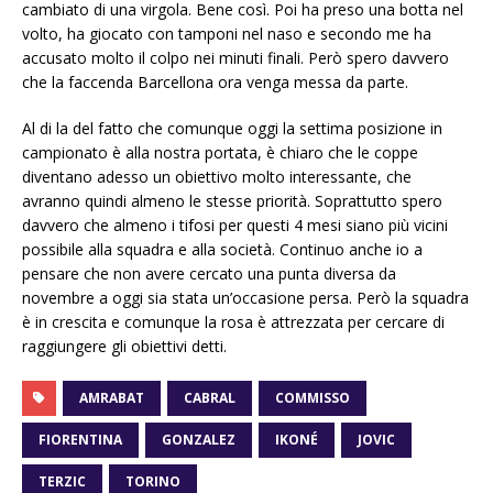
cambiato di una virgola. Bene così. Poi ha preso una botta nel
volto, ha giocato con tamponi nel naso e secondo me ha
accusato molto il colpo nei minuti finali. Però spero davvero
che la faccenda Barcellona ora venga messa da parte.
Al di la del fatto che comunque oggi la settima posizione in
campionato è alla nostra portata, è chiaro che le coppe
diventano adesso un obiettivo molto interessante, che
avranno quindi almeno le stesse priorità. Soprattutto spero
davvero che almeno i tifosi per questi 4 mesi siano più vicini
possibile alla squadra e alla società. Continuo anche io a
pensare che non avere cercato una punta diversa da
novembre a oggi sia stata un’occasione persa. Però la squadra
è in crescita e comunque la rosa è attrezzata per cercare di
raggiungere gli obiettivi detti.
AMRABAT
CABRAL
COMMISSO
FIORENTINA
GONZALEZ
IKONÉ
JOVIC
TERZIC
TORINO