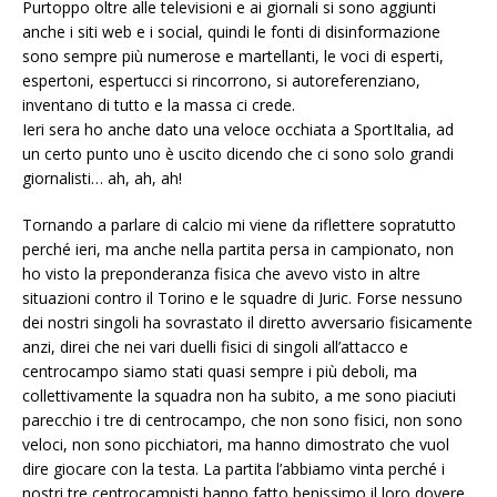
Purtoppo oltre alle televisioni e ai giornali si sono aggiunti
anche i siti web e i social, quindi le fonti di disinformazione
sono sempre più numerose e martellanti, le voci di esperti,
espertoni, espertucci si rincorrono, si autoreferenziano,
inventano di tutto e la massa ci crede.
Ieri sera ho anche dato una veloce occhiata a SportItalia, ad
un certo punto uno è uscito dicendo che ci sono solo grandi
giornalisti… ah, ah, ah!
Tornando a parlare di calcio mi viene da riflettere sopratutto
perché ieri, ma anche nella partita persa in campionato, non
ho visto la preponderanza fisica che avevo visto in altre
situazioni contro il Torino e le squadre di Juric. Forse nessuno
dei nostri singoli ha sovrastato il diretto avversario fisicamente
anzi, direi che nei vari duelli fisici di singoli all’attacco e
centrocampo siamo stati quasi sempre i più deboli, ma
collettivamente la squadra non ha subito, a me sono piaciuti
parecchio i tre di centrocampo, che non sono fisici, non sono
veloci, non sono picchiatori, ma hanno dimostrato che vuol
dire giocare con la testa. La partita l’abbiamo vinta perché i
nostri tre centrocampisti hanno fatto benissimo il loro dovere