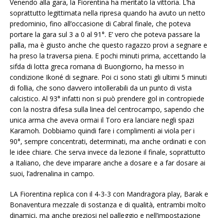
Venendo alla gara, la Fiorentina ha meritato la vittoria. L’ha
soprattutto legittimata nella ripresa quando ha avuto un netto
predominio, fino all’occasione di Cabral finale, che poteva
portare la gara sul 3 a 0 al 91°. E’ vero che poteva passare la
palla, ma è giusto anche che questo ragazzo provi a segnare e
ha preso la traversa piena. E pochi minuti prima, accettando la
sifda di lotta greca romana di Buongiorno, ha messo in
condizione Ikoné di segnare. Poi ci sono stati gli ultimi 5 minuti
di follia, che sono davvero intollerabili da un punto di vista
calcistico. Al 93° infatti non si può prendere gol in contropiede
con la nostra difesa sulla linea del centrocampo, sapendo che
unica arma che aveva ormai il Toro era lanciare negli spazi
Karamoh. Dobbiamo quindi fare i complimenti ai viola per i
90°, sempre concentrati, determinati, ma anche ordinati e con
le idee chiare. Che serva invece da lezione il finale, soprattutto
a Italiano, che deve imparare anche a dosare e a far dosare ai
suoi, l’adrenalina in campo.
LA Fiorentina replica con il 4-3-3 con Mandragora play, Barak e
Bonaventura mezzale di sostanza e di qualità, entrambi molto
dinamici, ma anche preziosi nel palleggio e nell’impostazione