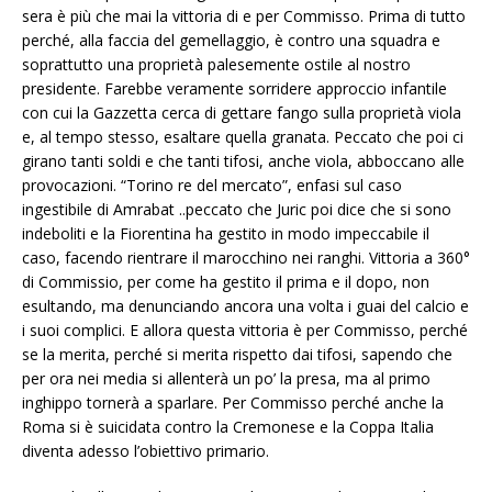
sera è più che mai la vittoria di e per Commisso. Prima di tutto
perché, alla faccia del gemellaggio, è contro una squadra e
soprattutto una proprietà palesemente ostile al nostro
presidente. Farebbe veramente sorridere approccio infantile
con cui la Gazzetta cerca di gettare fango sulla proprietà viola
e, al tempo stesso, esaltare quella granata. Peccato che poi ci
girano tanti soldi e che tanti tifosi, anche viola, abboccano alle
provocazioni. “Torino re del mercato”, enfasi sul caso
ingestibile di Amrabat ..peccato che Juric poi dice che si sono
indeboliti e la Fiorentina ha gestito in modo impeccabile il
caso, facendo rientrare il marocchino nei ranghi. Vittoria a 360°
di Commissio, per come ha gestito il prima e il dopo, non
esultando, ma denunciando ancora una volta i guai del calcio e
i suoi complici. E allora questa vittoria è per Commisso, perché
se la merita, perché si merita rispetto dai tifosi, sapendo che
per ora nei media si allenterà un po’ la presa, ma al primo
inghippo tornerà a sparlare. Per Commisso perché anche la
Roma si è suicidata contro la Cremonese e la Coppa Italia
diventa adesso l’obiettivo primario.