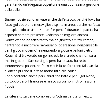
garantendo un’adeguata copertura e una buonissima gestione
della palla.
Buone notizie sono arrivate anche dall’attacco, perché Jovic ha
fatto gol dopo una meravigliosa spinta in area, perché ha fatto
uno splendido assist a Kouamé e perché durante la partita ha
risposto sempre presente, vediamo se migliora ancora.
Gonzalez non ha fatto tanto ma ha giocato a tutto campo,
rientrando a rincorrere l’avversario (operazione indispensabile
per il gioco moderno) e rientrando a giocare palloni dietro.
Kouamé si è divorato un gol incredbile e credo che non sarà
mai in grado di fare certi gol, però ha lottato, ha retto
innumerevoli palloni, ha fatto e si è fatto fare tanti falli. Un’ala
di difesa più che di offesa molto utile alla causa.
Sono contento anche per Cabral che lotta e per il gol Ikoné,
purtoppo però il francese è l’unico su cui non nutro nessuna
fiducia.
La difesa tutta bene compreso un’ottima partita di Terzic.