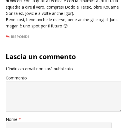
di vincerli con la qualità tecnica e con la dinamicità (di tutta la
squadra a dire il vero, compresi Dodo e Terzic, oltre Kouamé
Gonzalez, Jovic e a volte anche Igor).
Bene così, bene anche le riserve, bene anche gli elogi di Juric…
magari è uno spot per il futuro 🙂
RISPONDI
Lascia un commento
L'indirizzo email non sarà pubblicato.
Commento
Nome
*